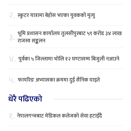
२.
स्कुटर यात्रामा बेहोस भएका युवकको मृत्यु
भूमि प्रशासन कार्यालय तुलसीपुरबाट ५९ करोड ३४ लाख
३.
राजस्व सङ्कलन
४.
पूर्वका ५ जिल्लामा भाेलि १२ घण्टासम्म बिजुली नआउने
५.
फायरिङ अभ्यासका क्रममा दुई सैनिक घाइते
धेरै पढिएको
१.
नेपालगन्जबाट मेडिकल कलेजको सेवा हटाइँदै