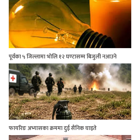
पूर्वका ५ जिल्लामा भाेलि १२ घण्टासम्म बिजुली नआउने
फायरिङ अभ्यासका क्रममा दुई सैनिक घाइते