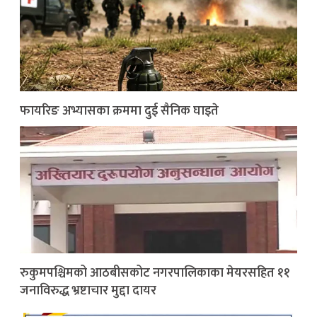
फायरिङ अभ्यासका क्रममा दुई सैनिक घाइते
रुकुमपश्चिमको आठबीसकोट नगरपालिकाका मेयरसहित ११
जनाविरुद्ध भ्रष्टाचार मुद्दा दायर