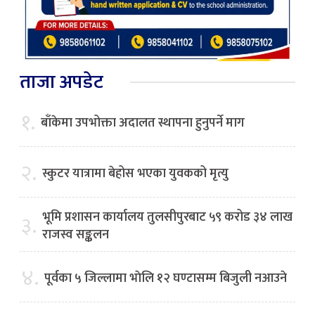
ताजा अपडेट
१.
बाँकेमा उपभोक्ता अदालत स्थापना हुनुपर्ने माग
२.
स्कुटर यात्रामा बेहोस भएका युवकको मृत्यु
भूमि प्रशासन कार्यालय तुलसीपुरबाट ५९ करोड ३४ लाख
३.
राजस्व सङ्कलन
४.
पूर्वका ५ जिल्लामा भाेलि १२ घण्टासम्म बिजुली नआउने