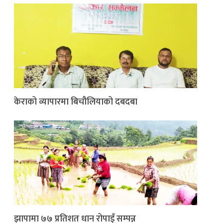
केराको व्यापारमा बिचौलियाको दबदबा
झापामा ७७ प्रतिशत धान रोपाइँ सम्पन्न