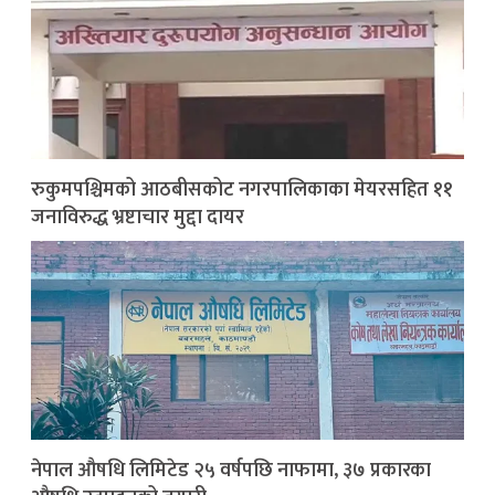
रुकुमपश्चिमको आठबीसकोट नगरपालिकाका मेयरसहित ११
जनाविरुद्ध भ्रष्टाचार मुद्दा दायर
नेपाल औषधि लिमिटेड २५ वर्षपछि नाफामा, ३७ प्रकारका