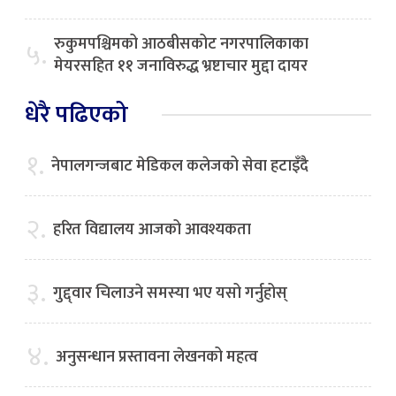
रुकुमपश्चिमको आठबीसकोट नगरपालिकाका
५.
मेयरसहित ११ जनाविरुद्ध भ्रष्टाचार मुद्दा दायर
धेरै पढिएको
१.
नेपालगन्जबाट मेडिकल कलेजको सेवा हटाइँदै
२.
हरित विद्यालय आजको आवश्यकता
३.
गुद्द्वार चिलाउने समस्या भए यसो गर्नुहोस्
४.
अनुसन्धान प्रस्तावना लेखनको महत्व