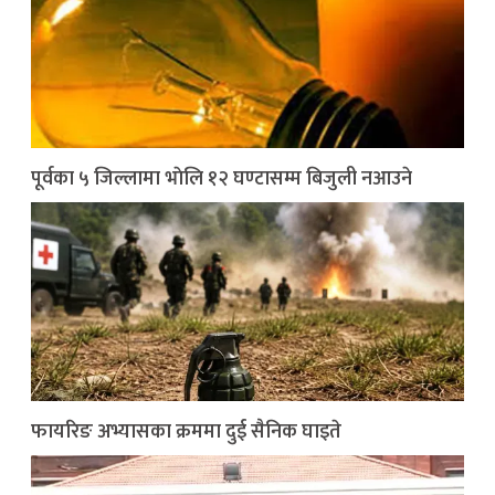
पूर्वका ५ जिल्लामा भाेलि १२ घण्टासम्म बिजुली नआउने
फायरिङ अभ्यासका क्रममा दुई सैनिक घाइते