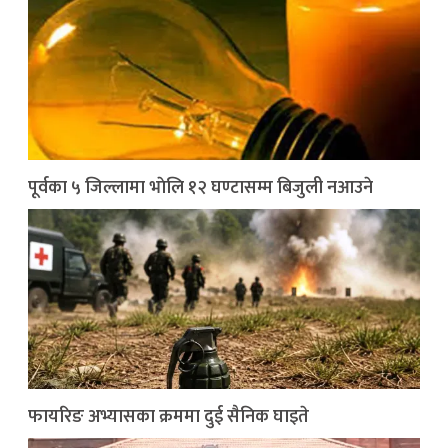
पूर्वका ५ जिल्लामा भाेलि १२ घण्टासम्म बिजुली नआउने
फायरिङ अभ्यासका क्रममा दुई सैनिक घाइते