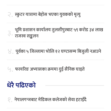
२.
स्कुटर यात्रामा बेहोस भएका युवकको मृत्यु
भूमि प्रशासन कार्यालय तुलसीपुरबाट ५९ करोड ३४ लाख
३.
राजस्व सङ्कलन
४.
पूर्वका ५ जिल्लामा भाेलि १२ घण्टासम्म बिजुली नआउने
५.
फायरिङ अभ्यासका क्रममा दुई सैनिक घाइते
धेरै पढिएको
१.
नेपालगन्जबाट मेडिकल कलेजको सेवा हटाइँदै