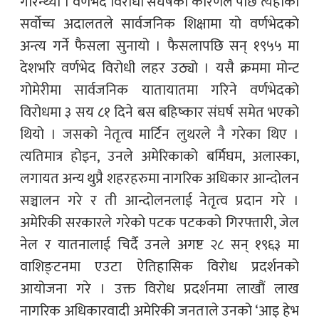
गरिन्थ्यो । वर्णभेद विरोधी संघर्षको कारणले पछि त्यहाँको
सर्वोच्च अदालतले सार्वजनिक शिक्षामा यो वर्णभेदको
अन्त्य गर्ने फैसला सुनायो । फैसलापछि सन् १९५५ मा
देशभरि वर्णभेद विरोधी लहर उठ्यो । यसै क्रममा मोन्ट
गोमेरीमा सार्वजनिक यातायातमा गरिने वर्णभेदको
विरोधमा ३ सय ८१ दिने बस बहिष्कार संघर्ष समेत भएको
थियो । जसको नेतृत्व मार्टिन लुथरले नै गरेका थिए ।
त्यतिमात्र होइन, उनले अमेरिकाको बर्मिघम, अलास्का,
लगायत अन्य थुप्रै शहरहरुमा नागरिक अधिकार आन्दोलन
सञ्चालन गरे र ती आन्दोलनलाई नेतृत्व प्रदान गरे ।
अमेरिकी सरकारले गरेको पटक पटकको गिरफ्तारी, जेल
नेल र यातनालाई चिर्दै उनले अगष्ट २८ सन् १९६३ मा
वाशिङ्टनमा एउटा ऐतिहासिक विरोध प्रदर्शनको
आयोजना गरे । उक्त विरोध प्रदर्शनमा लाखौं लाख
नागरिक अधिकारवादी अमेरिकी जनताले उनको ‘आइ हेभ