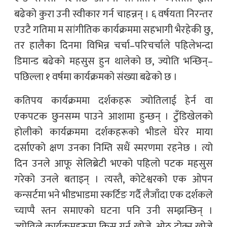
बढेको कुरा उनी स्वीकार गर्न चाहन्नन् । ६ वर्षयता निरन्तर
एउटै गतिमा म सांगीतिक कार्यक्रममा सहभागी भैरहेकी छु,
तर हालैका दिनमा विभिन्न चर्चा–परिचर्चाले पहिलेभन्दा
डिमान्ड बढेको महसुस हुन थालेको छ, ज्योति भन्छिन्–
पछिल्ला १ वर्षमा कार्यक्रमको संख्या बढेको छ ।
कतिपय कार्यक्रममा दर्शकहरू ज्योतिलाई हेर्न वा
एकपटक छुनसम्म पाउने आशामा हुन्छन् । टुँडिखेलको
होलीको कार्यक्रममा दर्शकहरूको भीडले घेरेर माया
दर्साएको क्षण उनका निम्ति सधैं स्मरणमा रहनेछ । त्यो
दिन उनले आफू सेलिब्रेटी भएको पहिलो पटक महसुस
गरेको उनले बताइन् । त्यस्तै, कोटेश्वरको एक ओपन
कन्सर्टमा भने भीडभाडमा स्कर्टिङ गर्दै लैजाँदा एक दर्शकले
च्याप्पै स्तन समाएको घटना पनि उनी सम्झन्छिन् ।
ज्योतिले कार्यक्रमहरूमा किस गर्न खोज्ने, ओठ टोक्न खोज्ने