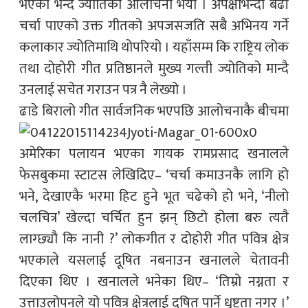
भएको भन्दै ज्योतिको आलोचना भयो । अपेक्षाभन्दा बढी
चर्चा पाएको उक्त गीतको अपजसजति सबै अभिनय गर्ने
कलाकार ज्योतिमाथि थोपरियो । यहाँसम्म कि राष्ट्रिय लोक
तथा दोहोरी गीत प्रतिष्ठानले मुख्य गल्ती ज्योतिको मान्दै
उनलाई सचेत गराउन पत्र नै लेख्यो ।
ढाडे बिरालो गीत सार्वजनिक भएपछि आ
लोचनाकै बीचमा
अमेरिका पलायन भएका गायक रामप्रसाद खनालले
फेसबुकमा स्टाटस लेखिदिए– ‘चर्चा कमाउनकै लागि हो
भने, देखाएकै भरमा हिट हुने भूत चढेको हो भने, ‘नीलो
चलचित्र’ खेल्दा चर्चित हुन झन् छिटो होला बरु त्यतै
लाग्छ्यौ कि नानी ?’ लोकगीत र दोहोरी गीत पवित्र क्षेत्र
भएकाले यसलाई दूषित नबनाउन खनालले चेतावनी
दिएका थिए । खनालले भनेका थिए– ‘तिम्रो नग्नता र
उत्ताउलोपनले यो पवित्र क्षेत्रलाई दूषित पार्ने धृष्टता नगर ।’