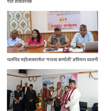
गीत सार्वजनिक
चलचित्र महोत्सवमार्फत ‘गन्तव्य कर्णाली’ अभियान थालनी