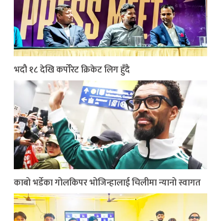
भदौ १८ देखि कर्पोरेट क्रिकेट लिग हुँदै
काबो भर्डेका गोलकिपर भोजिन्हालाई चिलीमा न्यानो स्वागत