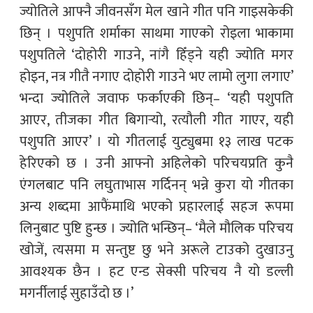
ज्योतिले आफ्नै जीवनसँग मेल खाने गीत पनि गाइसकेकी
छिन् । पशुपति शर्माका साथमा गाएको रोइला भाकामा
पशुपतिले ‘दोहोरी गाउने, नांगै हिँड्ने यही ज्योति मगर
होइन, नत्र गीतै नगाए दोहोरी गाउने भए लामो लुगा लगाए’
भन्दा ज्योतिले जवाफ फर्काएकी छिन्– ‘यही पशुपति
आएर, तीजका गीत बिगार्‍यो, रत्यौली गीत गाएर, यही
पशुपति आएर’ । यो गीतलाई युट्युबमा १३ लाख पटक
हेरिएको छ । उनी आफ्नो अहिलेको परिचयप्रति कुनै
एंगलबाट पनि लघुताभास गर्दिनन् भन्ने कुरा यो गीतका
अन्य शब्दमा आफैंमाथि भएको प्रहारलाई सहज रूपमा
लिनुबाट पुष्टि हुन्छ । ज्योति भन्छिन्– ‘मैले मौलिक परिचय
खोजें, त्यसमा म सन्तुष्ट छु भने अरूले टाउको दुखाउनु
आवश्यक छैन । हट एन्ड सेक्सी परिचय नै यो डल्ली
मगर्नीलाई सुहाउँदो छ ।’