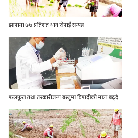
झापामा ७७ प्रतिशत धान रोपाइँ सम्पन्न
फलफूल तथा तरकारीजन्य बस्तुमा विषादीको मात्रा बढ्दै