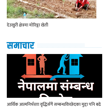
देउखुरी क्षेत्रमा मोरिङ्गा खेती
समाचार
आर्थिक आत्मनिर्भरता वृद्धिसँगै सम्बन्धविच्छेदका मुद्दा पनि बढे