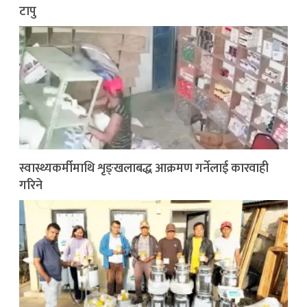
टापु
स्वास्थ्यकर्मीमाथि शृङ्खलाबद्ध आक्रमण गर्नेलाई कारवाही
गरिने