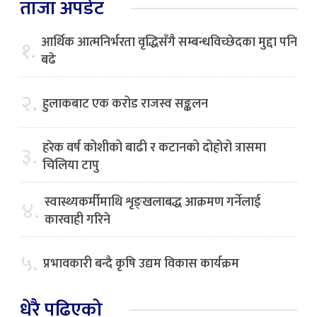
ताजा अपडेट
आर्थिक आत्मनिर्भरता वृद्धिसँगै सम्बन्धविच्छेदका मुद्दा पनि
१.
बढे
२.
हुलाकबाट एक करोड राजस्व सङ्कलन
हरेक वर्ष कोशीको बाढी र कटानको दोहोरो त्रासमा
३.
चिलिया टापु
स्वास्थ्यकर्मीमाथि शृङ्खलाबद्ध आक्रमण गर्नेलाई
४.
कारवाही गरिने
५.
प्रभावकारी बन्दै कृषि उद्यम विकास कार्यक्रम
धेरै पढिएको