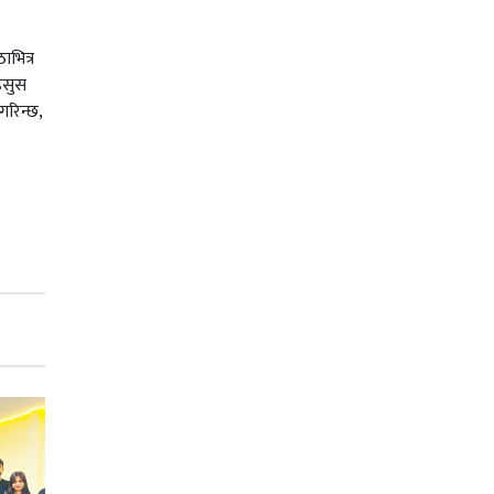
ाभित्र
हसुस
गरिन्छ,