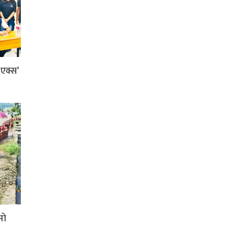
ी एक्स’
सो