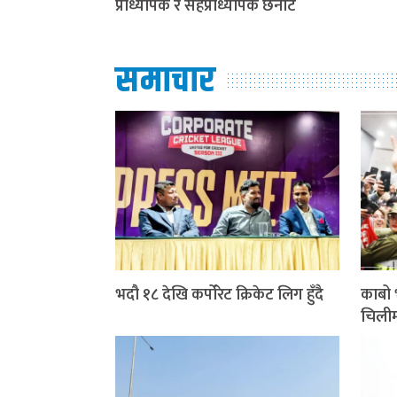
प्राध्यापक र सहप्राध्यापक छनोट
समाचार
भदौ १८ देखि कर्पोरेट क्रिकेट लिग हुँदै
काबो 
चिलीम