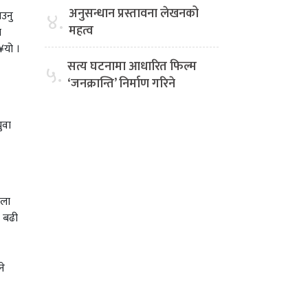
अनुसन्धान प्रस्तावना लेखनको
४.
ाउनु
महत्व
ल
¥यो ।
सत्य घटनामा आधारित फिल्म
५.
‘जनक्रान्ति’ निर्माण गरिने
ुवा
ेला
ट बढी
ने