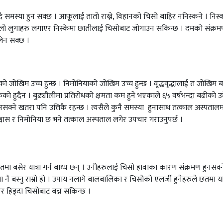
मस्या हुन सक्छ । आफूलाई तातो राख्ने, विहानको चिसो बाहिर ननिस्कने । निस्क
ाक्लो लुगाहरु लगाएर निस्केमा छातीलाई चिसोबाट जोगाउन सकिन्छ । दमको संक्र
िन सक्छ ।
को जोखिम उच्च हुन्छ । निमोनियाको जोखिम उच्च हुन्छ । वृद्धवृद्धालाई त जोखिम ब
ेको हुदैन । बुढ्यौलीमा प्रतिरोधको क्षमता कम हुने भएकाले ६५ वर्षभन्दा बढीको 
सक्ने खतरा पनि उत्तिकै रहन्छ । त्यसैले कुनै समस्या हुनासाथ तत्काल अस्पताल
्रश्वास र निमोनिया छ भने तत्काल अस्पताल लगेर उपचार गराउनुपर्छ ।
ा बसेर यात्रा गर्न बाध्य छन् । उनीहरुलाई चिसो हावाका कारण संक्रमण हुनसक्
 नै बस्नु राम्रो हो । उपाय नलागे बालबालिका र चिसोको एलर्जी हुनेहरुले छतमा यात
ाएर हिड्दा चिसोबाट बच्न सकिन्छ ।