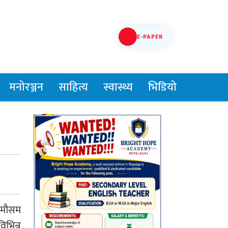
E-PAPER
मनोरञ्जन
साहित्य
स्वास्थ्य
भिडियो
ा मौसम
िभिन्न