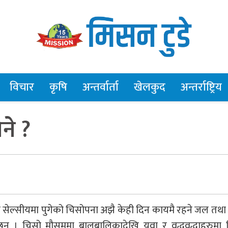
विचार
कृषि
अन्तर्वार्ता
खेलकुद
अन्तर्राष्ट्रिय
ने ?
्री सेल्सीयमा पुगेको चिसोपना अझै केही दिन कायमै रहने जल तथ
न् । चिसो मौसममा बालबालिकादेखि युवा र वृद्धवृद्धाहरुमा व