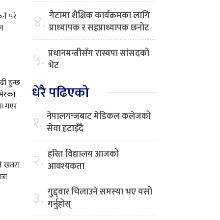
गेटामा शैक्षिक कार्यक्रमका लागि
४.
नै परे
प्राध्यापक र सहप्राध्यापक छनोट
मण
प्रधानमन्त्रीसँग रास्वपा सांसदको
५.
भेट
ढी हुन्छ
धेरै पढिएको
उमेरका
मा गएर
नेपालगन्जबाट मेडिकल कलेजको
१.
सेवा हटाइँदै
हरित विद्यालय आजको
२.
ने खतरा
आवश्यकता
्रा
गुद्द्वार चिलाउने समस्या भए यसो
३.
गर्नुहोस्