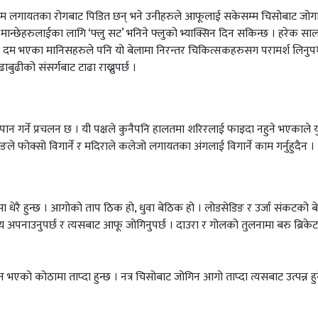
िज, दम लगायतका रोगबाट पिडित छन् भने उनीहरुले आफूलाई सकेसम्म चिसोबाट जोग
 मान्छेहरुलाईका लागि ‘फ्लु सट’ भनिने फ्लुको भ्याक्सिन दिन सकिन्छ । हरेक सा
 । दम भएका मानिसहरुले पनि यो बेलामा निरन्तर चिकित्सकहरुसग परामर्श लिनुप
ुढीको संसर्गबाट टाढा राख्नुपर्छ ।
द्यपान गर्ने प्रचलन छ । यी पक्षले कुनैपनि हालतमा शरिरलाई फाइदा नहुने भएकाले य
ोकिङले फोक्सो विगार्ने र मदिराले कलेजो लगायतका अंगलाई विगार्ने काम गर्नुहुदैन ।
ञासा धेरै हुन्छ । आगोको ताप ठिक हो, धुवा बेठिक हो । लोडसेडिङ र उर्जा संकटको ब
ाय अपनाउनुपर्छ र त्यसबाट आफू जोगिनुपर्छ ।
दाउरा र गोलको तुलनामा बरु ब्रिके
सन भएको कोठामा ताप्दा हुन्छ । नत्र चिसोबाट जोगिन आगो ताप्दा त्यसबाट उत्पन्न हु