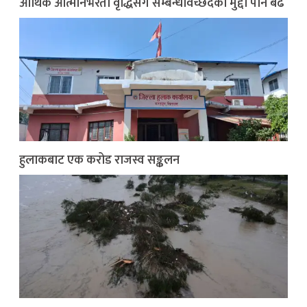
आर्थिक आत्मनिर्भरता वृद्धिसँगै सम्बन्धविच्छेदका मुद्दा पनि बढे
हुलाकबाट एक करोड राजस्व सङ्कलन