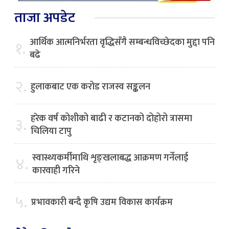
ताजा अपडेट
आर्थिक आत्मनिर्भरता वृद्धिसँगै सम्बन्धविच्छेदका मुद्दा पनि
१.
बढे
२.
हुलाकबाट एक करोड राजस्व सङ्कलन
हरेक वर्ष कोशीको बाढी र कटानको दोहोरो त्रासमा
३.
चिलिया टापु
स्वास्थ्यकर्मीमाथि शृङ्खलाबद्ध आक्रमण गर्नेलाई
४.
कारवाही गरिने
५.
प्रभावकारी बन्दै कृषि उद्यम विकास कार्यक्रम