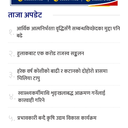
ताजा अपडेट
आर्थिक आत्मनिर्भरता वृद्धिसँगै सम्बन्धविच्छेदका मुद्दा पनि
१.
बढे
२.
हुलाकबाट एक करोड राजस्व सङ्कलन
हरेक वर्ष कोशीको बाढी र कटानको दोहोरो त्रासमा
३.
चिलिया टापु
स्वास्थ्यकर्मीमाथि शृङ्खलाबद्ध आक्रमण गर्नेलाई
४.
कारवाही गरिने
५.
प्रभावकारी बन्दै कृषि उद्यम विकास कार्यक्रम