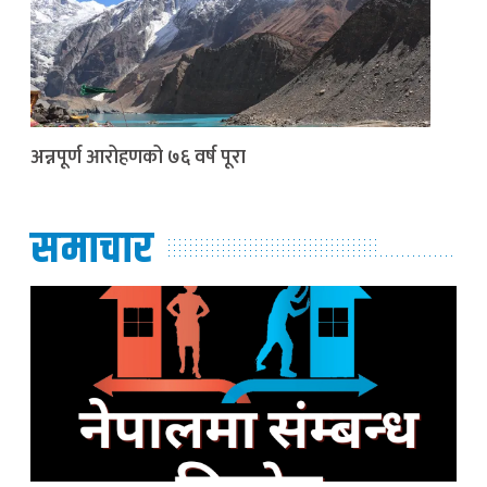
अन्नपूर्ण आरोहणको ७६ वर्ष पूरा
समाचार