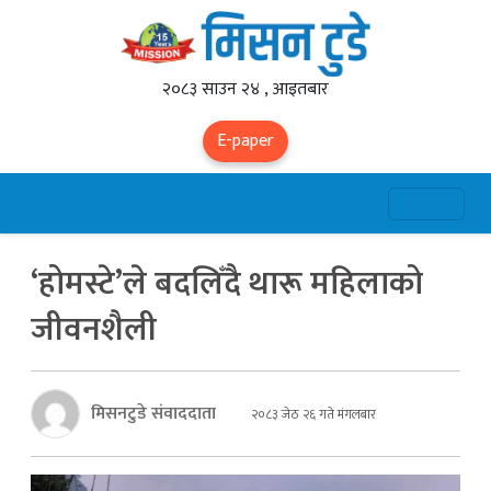
२०८३ साउन २४ , आइतबार
E-paper
‘होमस्टे’ले बदलिँदै थारू महिलाको
जीवनशैली
मिसनटुडे संवाददाता
२०८३ जेठ २६ गते मंगलबार