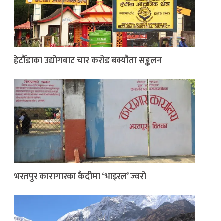
हेटौँडाका उद्योगबाट चार करोड बक्यौता सङ्कलन
भरतपुर कारागारका कैदीमा ‘भाइरल’ ज्वरो