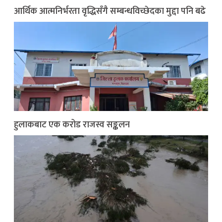
आर्थिक आत्मनिर्भरता वृद्धिसँगै सम्बन्धविच्छेदका मुद्दा पनि बढे
हुलाकबाट एक करोड राजस्व सङ्कलन