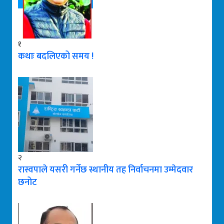
१
कथाः बदलिएको समय !
२
रास्वपाले यसरी गर्नेछ स्थानीय तह निर्वाचनमा उम्मेदवार
छनोट