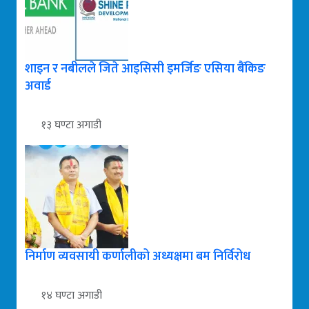
शाइन र नबीलले जिते आइसिसी इमर्जिङ एसिया बैंकिङ
अवार्ड
१३ घण्टा अगाडी
निर्माण व्यवसायी कर्णालीको अध्यक्षमा बम निर्विरोध
१४ घण्टा अगाडी