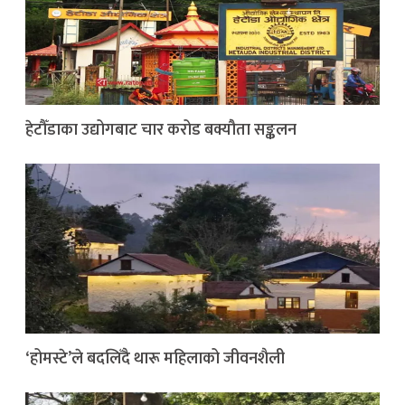
हेटौँडाका उद्योगबाट चार करोड बक्यौता सङ्कलन
‘होमस्टे’ले बदलिँदै थारू महिलाको जीवनशैली