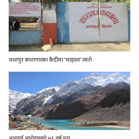
भरतपुर कारागारका कैदीमा ‘भाइरल’ ज्वरो
अन्नपूर्ण आरोहणको ७६ वर्ष पूरा