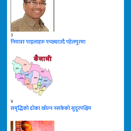
३
नियात्राः पाइलाहरु पच्छ्याउदै पहेंलपुरमा
४
समृद्धिको ढोका खोल्न नसकेको सुदूरपश्चिम