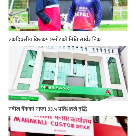
एकदिवसीय विश्वकप छनोटको मिति सार्वजनिक
नबील बैंकको नाफा ३३.५ प्रतिशतले वृद्धि