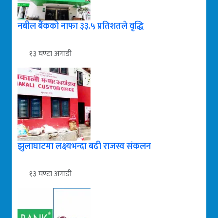
नबील बैंकको नाफा ३३.५ प्रतिशतले वृद्धि
१३ घण्टा अगाडी
झुलाघाटमा लक्ष्यभन्दा बढी राजस्व संकलन
१३ घण्टा अगाडी