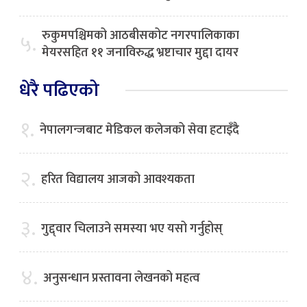
रुकुमपश्चिमको आठबीसकोट नगरपालिकाका
५.
मेयरसहित ११ जनाविरुद्ध भ्रष्टाचार मुद्दा दायर
धेरै पढिएको
१.
नेपालगन्जबाट मेडिकल कलेजको सेवा हटाइँदै
२.
हरित विद्यालय आजको आवश्यकता
३.
गुद्द्वार चिलाउने समस्या भए यसो गर्नुहोस्
४.
अनुसन्धान प्रस्तावना लेखनको महत्व