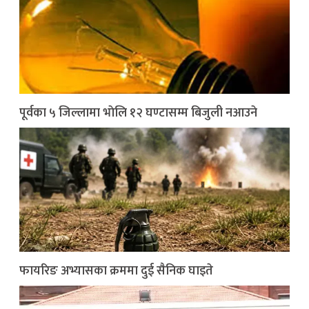
पूर्वका ५ जिल्लामा भाेलि १२ घण्टासम्म बिजुली नआउने
फायरिङ अभ्यासका क्रममा दुई सैनिक घाइते