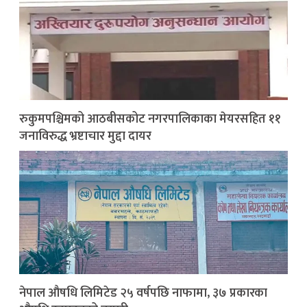
रुकुमपश्चिमको आठबीसकोट नगरपालिकाका मेयरसहित ११
जनाविरुद्ध भ्रष्टाचार मुद्दा दायर
नेपाल औषधि लिमिटेड २५ वर्षपछि नाफामा, ३७ प्रकारका