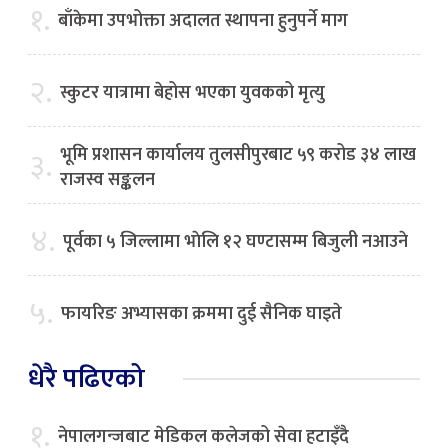
१.
बाँकेमा उपभोक्ता अदालत स्थापना हुनुपर्ने माग
२.
स्कुटर यात्रामा बेहोस भएका युवकको मृत्यु
भूमि प्रशासन कार्यालय तुलसीपुरबाट ५९ करोड ३४ लाख
३.
राजस्व सङ्कलन
४.
पूर्वका ५ जिल्लामा भाेलि १२ घण्टासम्म बिजुली नआउने
५.
फायरिङ अभ्यासका क्रममा दुई सैनिक घाइते
धेरै पढिएको
१.
नेपालगन्जबाट मेडिकल कलेजको सेवा हटाइँदै