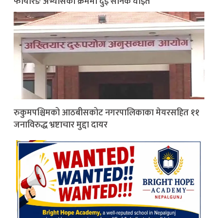
फायरिङ अभ्यासका क्रममा दुई सैनिक घाइते
रुकुमपश्चिमको आठबीसकोट नगरपालिकाका मेयरसहित ११
जनाविरुद्ध भ्रष्टाचार मुद्दा दायर