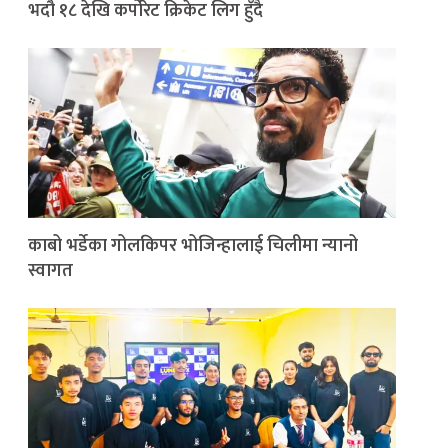
भदौ १८ देखि कर्पोरेट क्रिकेट लिग हुँदै
काबो भर्डेका गोलकिपर भोजिन्हालाई चिलीमा न्यानो
स्वागत