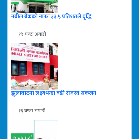
नबील बैंकको नाफा ३३.५ प्रतिशतले वृद्धि
१५ घण्टा अगाडी
झुलाघाटमा लक्ष्यभन्दा बढी राजस्व संकलन
१६ घण्टा अगाडी