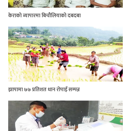
केराको व्यापारमा बिचौलियाको दबदबा
झापामा ७७ प्रतिशत धान रोपाइँ सम्पन्न