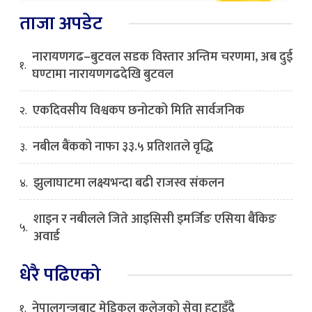
ताजा अपडेट
नारायणगढ–बुटवल सडक विस्तार अन्तिम चरणमा, अब दुई
१.
घण्टामा नारायणगढदेखि बुटवल
एकदिवसीय विश्वकप छनोटको मिति सार्वजनिक
२.
नबील बैंकको नाफा ३३.५ प्रतिशतले वृद्धि
३.
झुलाघाटमा लक्ष्यभन्दा बढी राजस्व संकलन
४.
शाइन र नबीलले जिते आइसिसी इमर्जिङ एसिया बैंकिङ
५.
अवार्ड
धेरै पढिएको
नेपालगन्जबाट मेडिकल कलेजको सेवा हटाइँदै
१.