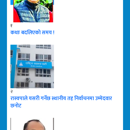
१
कथाः बदलिएको समय !
२
रास्वपाले यसरी गर्नेछ स्थानीय तह निर्वाचनमा उम्मेदवार
छनोट