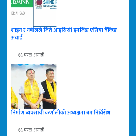
शाइन र नबीलले जिते आइसिसी इमर्जिङ एसिया बैंकिङ
अवार्ड
१६ घण्टा अगाडी
निर्माण व्यवसायी कर्णालीको अध्यक्षमा बम निर्विरोध
१६ घण्टा अगाडी