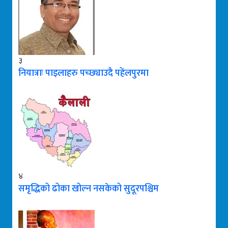
३
नियात्राः पाइलाहरु पच्छ्याउदै पहेंलपुरमा
४
समृद्धिको ढोका खोल्न नसकेको सुदूरपश्चिम