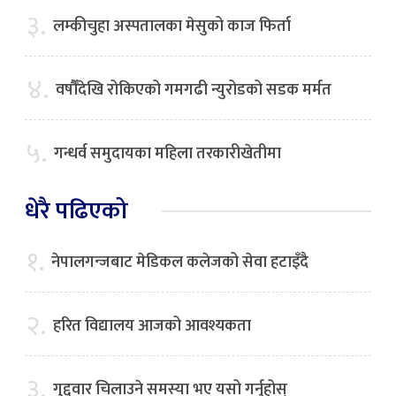
३.
लम्कीचुहा अस्पतालका मेसुको काज फिर्ता
४.
वर्षौँदेखि रोकिएको गमगढी न्युरोडको सडक मर्मत
५.
गन्धर्व समुदायका महिला तरकारीखेतीमा
धेरै पढिएको
१.
नेपालगन्जबाट मेडिकल कलेजको सेवा हटाइँदै
२.
हरित विद्यालय आजको आवश्यकता
३.
गुद्द्वार चिलाउने समस्या भए यसो गर्नुहोस्