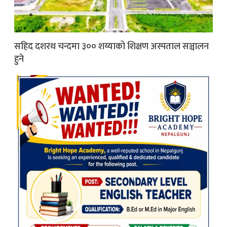
सहिद दशरथ चन्दमा ३०० शय्याको शिक्षण अस्पताल सञ्चालन
हुने