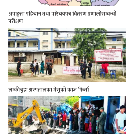
अपाङ्गता पहिचान तथा परिचयपत्र वितरण प्रणालीसम्बन्धी
परीक्षण
लम्कीचुहा अस्पतालका मेसुको काज फिर्ता