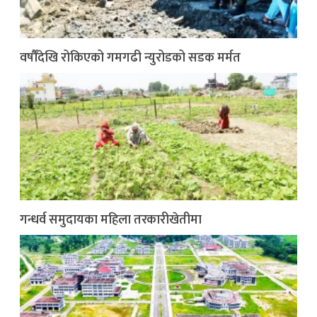
वर्षौँदेखि रोकिएको गमगढी न्युरोडको सडक मर्मत
गन्धर्व समुदायका महिला तरकारीखेतीमा