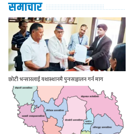
समाचार
छोटी भन्सारलाई यथास्थानमै पुनःसञ्चालन गर्न माग