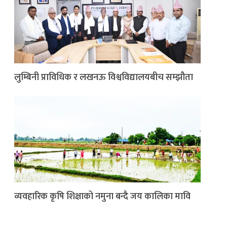
लुम्बिनी प्राविधिक र लखनऊ विश्वविद्यालयबीच सम्झौता
व्यवहारिक कृषि शिक्षाको नमुना बन्दै जय कालिका मावि