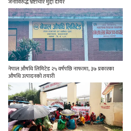
जनाविरुद्ध भ्रष्टाचार मुद्दा दायर
नेपाल औषधि लिमिटेड २५ वर्षपछि नाफामा, ३७ प्रकारका
औषधि उत्पादनको तयारी