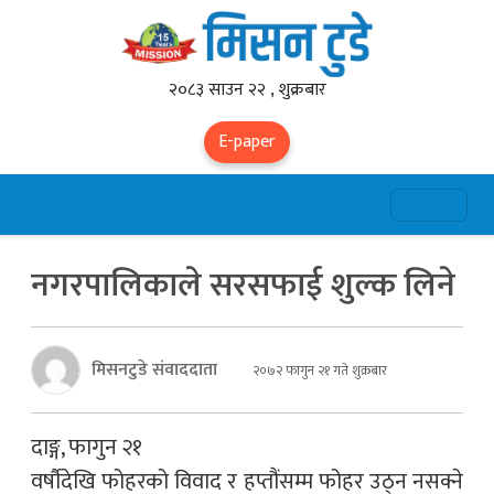
२०८३ साउन २२ , शुक्रबार
E-paper
नगरपालिकाले सरसफाई शुल्क लिने
मिसनटुडे संवाददाता
२०७२ फागुन २१ गते शुक्रबार
दाङ्ग, फागुन २१
वर्षौदेखि फोहरको विवाद र हप्तौंसम्म फोहर उठ्न नसक्ने