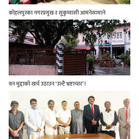
कोहलपुरका नगरप्रमुख र सुकुम्वासी आमनेसामाने
वन मुद्दाको खर्च उठाउन ‘उल्टै भ्रष्टाचार’ !