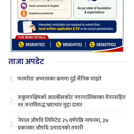
ताजा अपडेट
१.
फायरिङ अभ्यासका क्रममा दुई सैनिक घाइते
रुकुमपश्चिमको आठबीसकोट नगरपालिकाका मेयरसहित
२.
११ जनाविरुद्ध भ्रष्टाचार मुद्दा दायर
नेपाल औषधि लिमिटेड २५ वर्षपछि नाफामा, ३७
३.
प्रकारका औषधि उत्पादनको तयारी