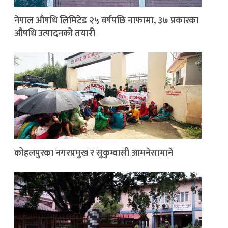
नेपाल औषधि लिमिटेड २५ वर्षपछि नाफामा, ३७ प्रकारका
औषधि उत्पादनको तयारी
कोहलपुरका नगरप्रमुख र सुकुम्वासी आमनेसामाने