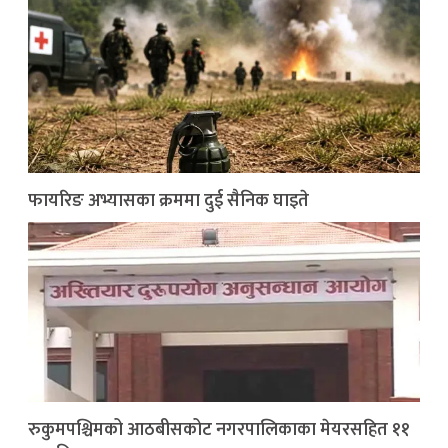
फायरिङ अभ्यासका क्रममा दुई सैनिक घाइते
रुकुमपश्चिमको आठबीसकोट नगरपालिकाका मेयरसहित ११