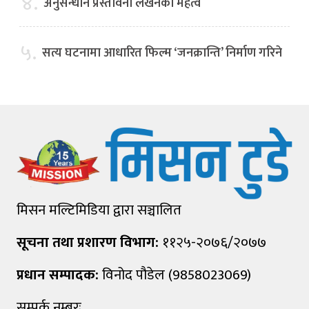
४.
अनुसन्धान प्रस्तावना लेखनको महत्व
५.
सत्य घटनामा आधारित फिल्म ‘जनक्रान्ति’ निर्माण गरिने
मिसन मल्टिमिडिया द्वारा सञ्चालित
सूचना तथा प्रशारण विभाग:
११२५-२०७६/२०७७
प्रधान सम्पादक:
विनोद पौडेल (9858023069)
सम्पर्क नम्बरः