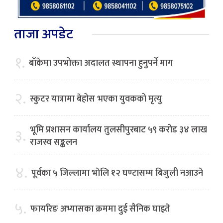
ताजा अपडेट
१.
बाँकेमा उपभोक्ता अदालत स्थापना हुनुपर्ने माग
२.
स्कुटर यात्रामा बेहोस भएका युवकको मृत्यु
भूमि प्रशासन कार्यालय तुलसीपुरबाट ५९ करोड ३४ लाख
३.
राजस्व सङ्कलन
४.
पूर्वका ५ जिल्लामा भाेलि १२ घण्टासम्म बिजुली नआउने
५.
फायरिङ अभ्यासका क्रममा दुई सैनिक घाइते