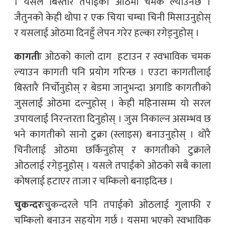
। यसले बिस्तारै तपाईंको ओठमा चमक ल्याउनेछ ।
जैतुनको केही थोपा र एक चिया चम्चा चिनी मिसाउनुहोस्
र यसलाई ओठमा दिनहुँ लेपन गरेर हल्का रगेड्नुहोस् ।
कागतीः
ओठको कालो दाग हटाउन र स्वभाविक चमक
ल्याउन कागती पनि प्रयोग गरिन्छ । एउटा कागतीलाई
बिस्तारै निर्चोनुहोस् र बेडमा जानुभन्दा अगाडि कागतीको
जुसलाई ओठमा दल्नुहोस् । केही महिनासम्म यो सरल
उपायलाई निरन्तरता दिनुहोस् । जुस निकाल्न असम्भव छ
भने कागतीको सानो टुक्रा (स्लाइस) बनाउनुहोस् । थोरै
चिनीलाई ओठमा छर्किनुहोस् र कागतीको टुक्राले
ओठलाई रगेड्नुहोस् । यसले तपाईंको ओठको सबै काला
कोषलाई हटाएर ताजा र चम्किलो बनाइदिन्छ ।
चुकन्दरः
चुुकन्दरले पनि तपाईको ओठलाई गुलाफी र
चम्किलो बनाउन सहयोग गर्छ । यसमा भएको स्वभाविक