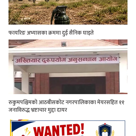
फायरिङ अभ्यासका क्रममा दुई सैनिक घाइते
रुकुमपश्चिमको आठबीसकोट नगरपालिकाका मेयरसहित ११
जनाविरुद्ध भ्रष्टाचार मुद्दा दायर