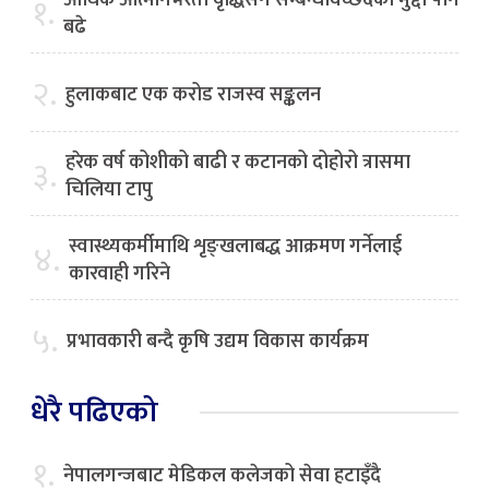
आर्थिक आत्मनिर्भरता वृद्धिसँगै सम्बन्धविच्छेदका मुद्दा पनि
१.
बढे
२.
हुलाकबाट एक करोड राजस्व सङ्कलन
हरेक वर्ष कोशीको बाढी र कटानको दोहोरो त्रासमा
३.
चिलिया टापु
स्वास्थ्यकर्मीमाथि शृङ्खलाबद्ध आक्रमण गर्नेलाई
४.
कारवाही गरिने
५.
प्रभावकारी बन्दै कृषि उद्यम विकास कार्यक्रम
धेरै पढिएको
१.
नेपालगन्जबाट मेडिकल कलेजको सेवा हटाइँदै