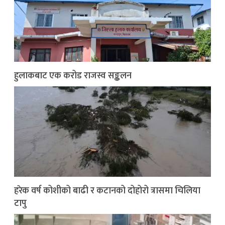
हुलाकबाट एक करोड राजस्व सङ्कलन
हरेक वर्ष कोशीको बाढी र कटानको दोहोरो त्रासमा चिलिया
टापु