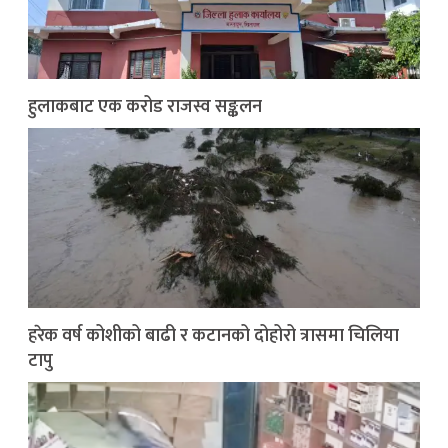
हुलाकबाट एक करोड राजस्व सङ्कलन
हरेक वर्ष कोशीको बाढी र कटानको दोहोरो त्रासमा चिलिया
टापु