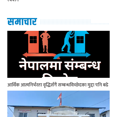
स्क्यान
समाचार
आर्थिक आत्मनिर्भरता वृद्धिसँगै सम्बन्धविच्छेदका मुद्दा पनि बढे