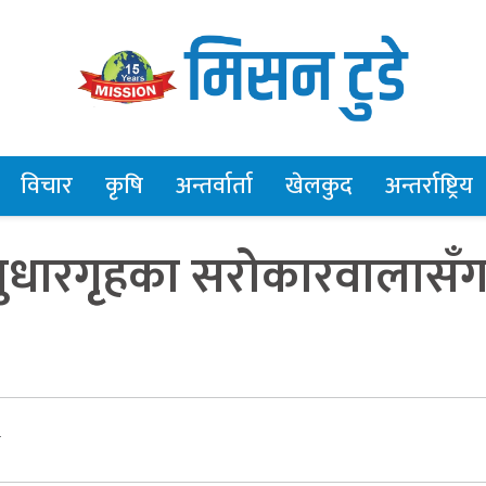
विचार
कृषि
अन्तर्वार्ता
खेलकुद
अन्तर्राष्ट्रिय
 सुधारगृृहका सरोकारवालासँ
र