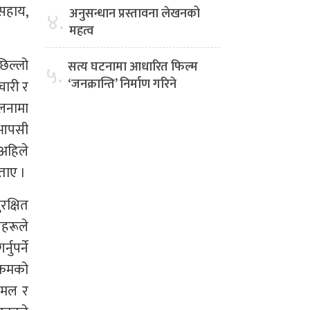
असहाय,
अनुसन्धान प्रस्तावना लेखनको
४.
महत्व
छिल्लो
सत्य घटनामा आधारित फिल्म
५.
‘जनक्रान्ति’ निर्माण गरिने
चारी र
लनामा
 आपसी
अहिले
बताए ।
रक्षित
ीहरूले
पर्ने
क्रमको
ामल र