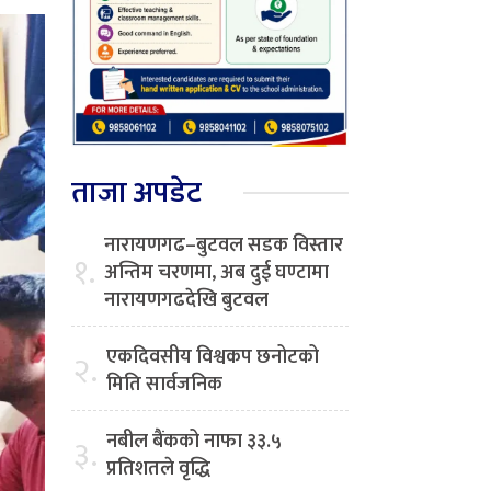
ताजा अपडेट
नारायणगढ–बुटवल सडक विस्तार
१.
अन्तिम चरणमा, अब दुई घण्टामा
नारायणगढदेखि बुटवल
एकदिवसीय विश्वकप छनोटको
२.
मिति सार्वजनिक
नबील बैंकको नाफा ३३.५
३.
प्रतिशतले वृद्धि