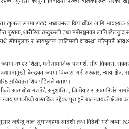
्याप्त रहेको गुनासो कानुनी विवादमा परेका बालकहरूले गरेका ख
ुलस्त रूपमा राख्दै अध्ययनरत विद्यार्थीका लागि आवश्यक शै
प्त पुस्तक, शारीरिक तन्दुरुस्ती तथा मनोरञ्जनका लागि खेलकुद सा
, साथै सीपमूलक र आयमूलक तालिमको व्यवस्था गरिनुपर्ने आवश
का रूपमा नभएर शिक्षा, मनोसामाजिक परामर्श, सीप विकास, सका
थापनामुखी केन्द्रका रूपमा विकास गर्न सरकार, न्याय क्षेत्र, 
िष्ठ अधिवक्ता शिव गौडेलले बताए ।
को आत्मबोध गराउँदै अनुशासित, जिम्मेवार र आत्मनिर्भर ना
याय प्रणालीको वास्तविक उद्देश्य पूरा हुने बालन्यायको क्षेत्रमा कार्
र जयेन्दु बाल सुधारगृहमा स्वदेशी तथा विदेशी गरी जम्मा १