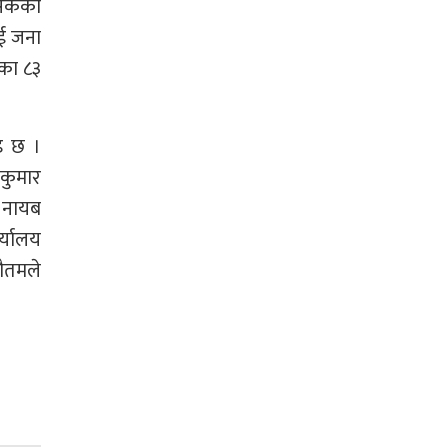
इसकेका
ुई जना
िका ८३
इ छ ।
वकुमार
ठ नायब
र्यालय
ौतमले