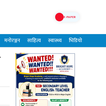
E-PAPER
मनोरञ्जन
साहित्य
स्वास्थ्य
भिडियो
ग