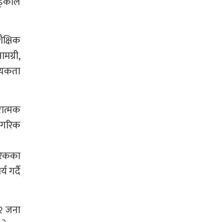
ड्काले
क्षिक
मग्री,
्यकता
रात्मक
नागरिक
गरिकका
य गर्दै
८२ जना