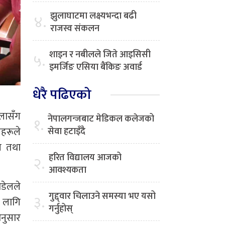
झुलाघाटमा लक्ष्यभन्दा बढी
४.
राजस्व संकलन
शाइन र नबीलले जिते आइसिसी
५.
इमर्जिङ एसिया बैंकिङ अवार्ड
धेरै पढिएको
ालासँग
नेपालगन्जबाट मेडिकल कलेजको
१.
हरूले
सेवा हटाइँदै
न तथा
हरित विद्यालय आजको
२.
आवश्यकता
ौडेलले
गुद्द्वार चिलाउने समस्या भए यसो
३.
ा लागि
गर्नुहोस्
अनुसार