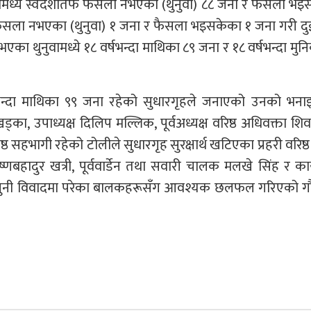
ीमध्ये स्वदेशीतर्फ फैसला नभएका (थुनुवा) ८८ जना र फैसला भ
फैसला नभएका (थुनुवा) १ जना र फैसला भइसकेका १ जना गरी द
ा थुनुवामध्ये १८ वर्षभन्दा माथिका ८९ जना र १८ वर्षभन्दा मुन
षभन्दा माथिका ९९ जना रहेको सुधारगृहले जनाएको उनको भना
खड्का, उपाध्यक्ष दिलिप मल्लिक, पूर्वअध्यक्ष वरिष्ठ अधिवक्ता शि
ेष्ठ सहभागी रहेको टोलीले सुधारगृह सुरक्षार्थ खटिएका प्रहरी वरिष्
ृष्णबहादुर खत्री, पूर्ववार्डेन तथा सवारी चालक मलखे सिंह र का
ा कानुनी विवादमा परेका बालकहरूसँग आवश्यक छलफल गरिएको ग