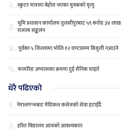
२.
स्कुटर यात्रामा बेहोस भएका युवकको मृत्यु
भूमि प्रशासन कार्यालय तुलसीपुरबाट ५९ करोड ३४ लाख
३.
राजस्व सङ्कलन
४.
पूर्वका ५ जिल्लामा भाेलि १२ घण्टासम्म बिजुली नआउने
५.
फायरिङ अभ्यासका क्रममा दुई सैनिक घाइते
धेरै पढिएको
१.
नेपालगन्जबाट मेडिकल कलेजको सेवा हटाइँदै
२.
हरित विद्यालय आजको आवश्यकता