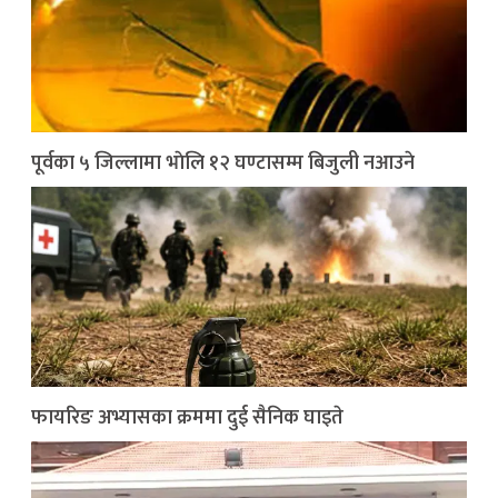
पूर्वका ५ जिल्लामा भाेलि १२ घण्टासम्म बिजुली नआउने
फायरिङ अभ्यासका क्रममा दुई सैनिक घाइते