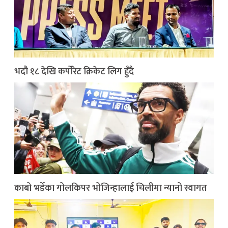
भदौ १८ देखि कर्पोरेट क्रिकेट लिग हुँदै
काबो भर्डेका गोलकिपर भोजिन्हालाई चिलीमा न्यानो स्वागत