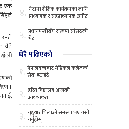
भई एक
गेटामा शैक्षिक कार्यक्रमका लागि
४.
िंहले
प्राध्यापक र सहप्राध्यापक छनोट
प्रधानमन्त्रीसँग रास्वपा सांसदको
५.
ो उनले
भेट
ल चैते
धेरै पढिएको
ङ्गेली
नेपालगन्जबाट मेडिकल कलेजको
१.
सेवा हटाइँदै
ारणको
थिएन ।
हरित विद्यालय आजको
२.
वामाई,
आवश्यकता
गुद्द्वार चिलाउने समस्या भए यसो
३.
गर्नुहोस्