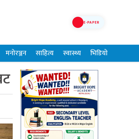
E-PAPER
मनोरञ्जन
साहित्य
स्वास्थ्य
भिडियो
वट