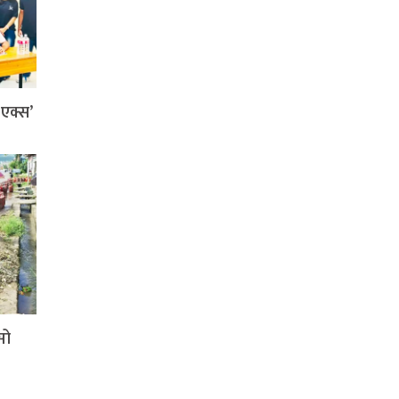
ी एक्स’
सो