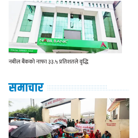
नबील बैंकको नाफा ३३.५ प्रतिशतले वृद्धि
समाचार