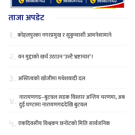
ताजा अपडेट
१.
कोहलपुरका नगरप्रमुख र सुकुम्वासी आमनेसामाने
२.
वन मुद्दाको खर्च उठाउन ‘उल्टै भ्रष्टाचार’ !
३.
अस्तित्वको खोजीमा मधेशवादी दल
नारायणगढ–बुटवल सडक विस्तार अन्तिम चरणमा, अब
४.
दुई घण्टामा नारायणगढदेखि बुटवल
५.
एकदिवसीय विश्वकप छनोटको मिति सार्वजनिक