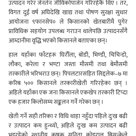
उत्पादन गरेर जेनतेन जीविकोपार्जन गरिरहेकै थिए । तर,
विगत दुई वर्ष अघिदेखि खाद्य तथा पोषण सुरक्षा सुधार
आयोजना ९फानसेप० ले किसानको खेतबारीमै पुगेर
प्राविधिक सहयोग उपलब्ध गराउन थालेपछि उत्पादनसँगै
आम्दानीमा वृद्धि भएको किसानले बताएका छन्।
हाल यहाँका फाँटहरू घिरौँला, बोडी, भिण्डी, चिचिन्डो,
लौका, करेला र भण्टा जस्ता मौसमी तथा बेमौसमी
तरकारीले भरिभराउ छन्। पिपलटारसहित सिद्दलेक–७ मा
करिब ५०० किसानले तरकारीखेती गरिरहेका छन् ।
अहिले यहाँका एक जना किसानले एकखेप तरकारी टिप्दा
एक हजार किलोसम्म सङ्कलन गर्ने गरेका छन् ।
खेती गर्ने सही तरिका र विधि थाहा नहुँदा पहिले दुःख बढी
र उत्पादन कम हुन्थ्यो, अहिले दुःख कम उत्पादन बढी
भइरहेको स्थानीय कृषक सुनिता कोइराल बिसुन्केले