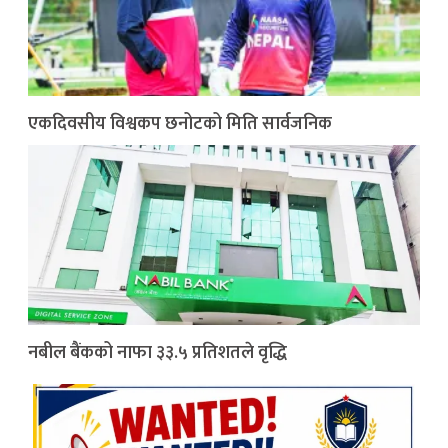
एकदिवसीय विश्वकप छनोटको मिति सार्वजनिक
नबील बैंकको नाफा ३३.५ प्रतिशतले वृद्धि