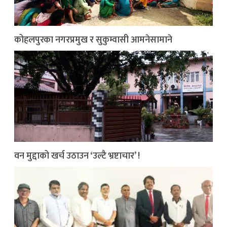
कोहलपुरका नगरप्रमुख र सुकुम्वासी आमनेसामाने
वन मुद्दाको खर्च उठाउन ‘उल्टै भ्रष्टाचार’ !