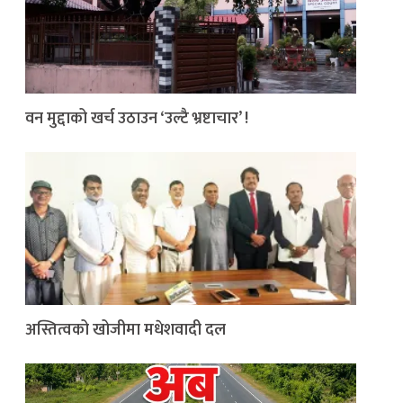
वन मुद्दाको खर्च उठाउन ‘उल्टै भ्रष्टाचार’ !
अस्तित्वको खोजीमा मधेशवादी दल