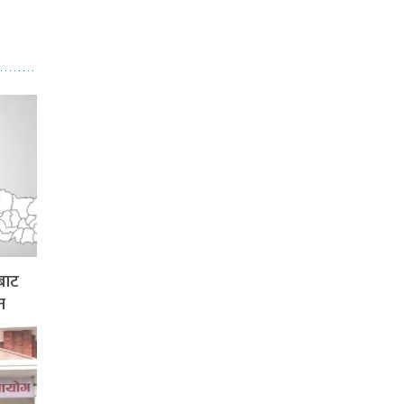
बाट
न