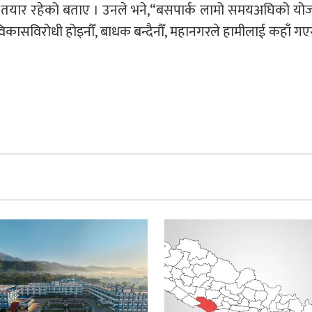
 तयार रहेको बताए । उनले भने,“बसपार्क लामो समयअघिको योज
िकासविरोधी होइनौँ, बाधक बन्दैनौँ, महानगरले हामीलाई कहाँ गएर