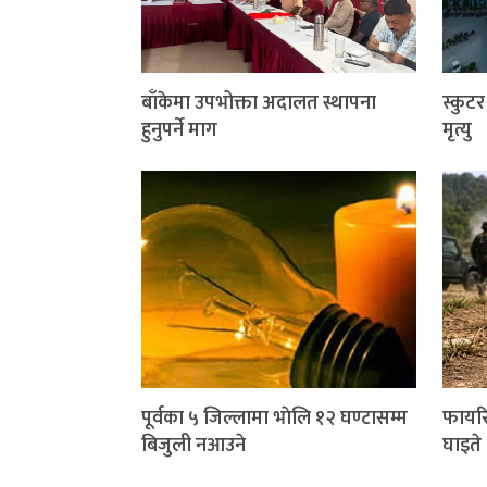
बाँकेमा उपभोक्ता अदालत स्थापना
स्कुट
हुनुपर्ने माग
मृत्यु
पूर्वका ५ जिल्लामा भाेलि १२ घण्टासम्म
फायरि
बिजुली नआउने
घाइते