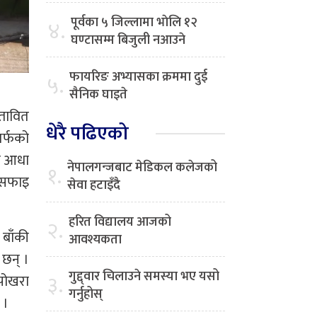
पूर्वका ५ जिल्लामा भाेलि १२
४.
घण्टासम्म बिजुली नआउने
फायरिङ अभ्यासका क्रममा दुई
५.
सैनिक घाइते
्तावित
धेरै पढिएको
तर्फको
को आधा
नेपालगन्जबाट मेडिकल कलेजको
१.
सरसफाइ
सेवा हटाइँदै
हरित विद्यालय आजको
२.
 बाँकी
आवश्यकता
 छन् ।
गुद्द्वार चिलाउने समस्या भए यसो
३.
पोखरा
गर्नुहोस्
 ।