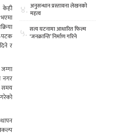
अनुसन्धान प्रस्तावना लेखनको
४.
 केही
महत्व
त भएमा
क्रिया
सत्य घटनामा आधारित फिल्म
५.
टक–पटक
‘जनक्रान्ति’ निर्माण गरिने
दिने र
जग्गा
ा नगर
लो समय
 गरेको
स्थापन
विकल्प