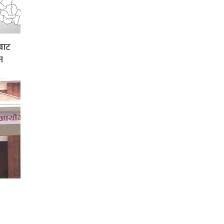
बाट
न