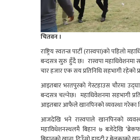
चितवन ।
राष्ट्रिय स्वतन्त्र पार्टी (रास्वपा)को पह
बन्दसत्र सुरु हुँदै छ। रास्वपा महाधिवेशनम
चार हजार एक सय प्रतिनिधि सहभागी रहेको प
आइतबार भरतपुरको गेस्टहाउस चौरमा उद्घाट
बन्दसत्र चल्नेछ। महाधिवेशनमा सहभागी प्
आइतबार आफैले खानपिनको व्यवस्था गरेका 
आजदेखि भने रास्वपाले खानपिनको व्यवस्
महाविधेशनस्थलमै बिहान ७ बजेदेखि ‘ब्रेकफ
बिहानको खाना, दिउँसो हाइटी र बेलुकाको खा