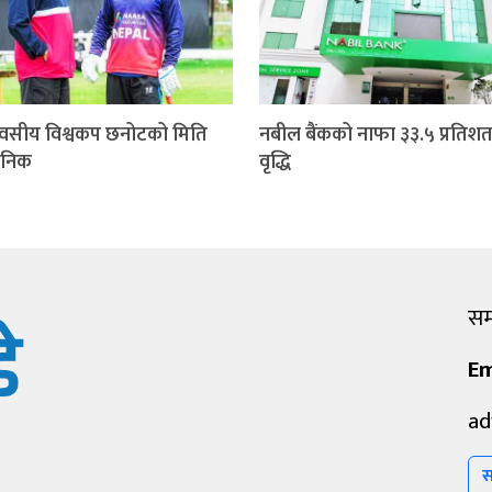
वसीय विश्वकप छनोटको मिति
नबील बैंकको नाफा ३३.५ प्रतिशत
जनिक
वृद्धि
सम्
Em
ad
स