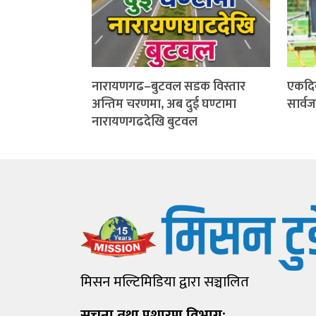
नारायणगढ–बुटवल सडक विस्तार
एकदि
अन्तिम चरणमा, अब दुई घण्टामा
सार्व
नारायणगढदेखि बुटवल
मिसन मल्टिमिडिया द्वारा सञ्चालित
सूचना तथा प्रशारण विभाग: