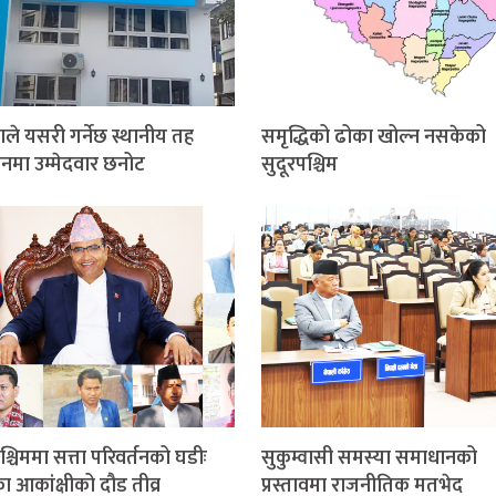
ाले यसरी गर्नेछ स्थानीय तह
समृद्धिको ढोका खोल्न नसकेको
ाचनमा उम्मेदवार छनोट
सुदूरपश्चिम
श्चिममा सत्ता परिवर्तनको घडीः
सुकुम्वासी समस्या समाधानको
ीका आकांक्षीको दौड तीव्र
प्रस्तावमा राजनीतिक मतभेद