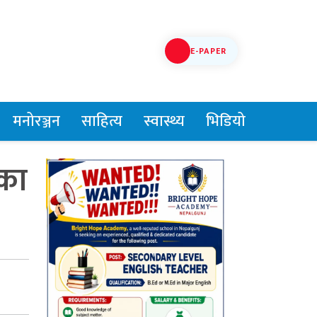
E-PAPER
मनोरञ्जन
साहित्य
स्वास्थ्य
भिडियो
ुका