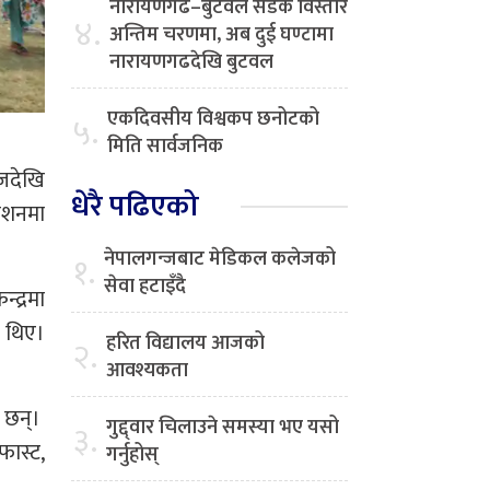
नारायणगढ–बुटवल सडक विस्तार
४.
अन्तिम चरणमा, अब दुई घण्टामा
नारायणगढदेखि बुटवल
एकदिवसीय विश्वकप छनोटको
५.
मिति सार्वजनिक
आजदेखि
धेरै पढिएको
वेशनमा
नेपालगन्जबाट मेडिकल कलेजको
१.
सेवा हटाइँदै
द्रमा
 थिए।
हरित विद्यालय आजको
२.
आवश्यकता
 छन्।
गुद्द्वार चिलाउने समस्या भए यसो
३.
फास्ट,
गर्नुहोस्