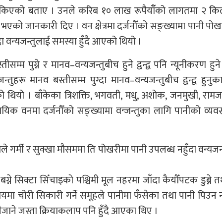
न सकिएको बताए । उनले करिब १० लाख रूपैयाँँको लागतमा २ कि
एको जानकारी दिए । वन क्षेत्रमा दर्जनौँको सङ्ख्यामा पानी पो
दा वन्यजन्तुलाई समस्या हुँदै आएको थियो ।
म्म पुग्ने र मानव–वन्यजन्तुबीच हुने द्वन्द्व पनि न्यूनीकरण हु
ुहरू मानव बस्तीसम्म पुग्दा मानव–वन्यजन्तुबीच द्वन्द्व हुनुक
ो थियो । बाँकेका त्रिशक्ति, भगवती, मधु, अशोक, जनमुखी, राम
यिक वनमा दर्जनौँको सङ्ख्यामा वन्जन्तुका लागि पानीको व्यव
गर्मी र सुक्खा मौसममा ति पोखरीमा पानी उपलब्ध नहुँदा वन्यजन
ग्ने सिक्टा सिँचाइको पश्चिमी मूल नहरमा जाँदा कैयौँपटक डुब्ने तथा
मा चोरी सिकारी गर्ने समूहले पानीमा फँसेका तथा पानी पिउन
 लैजाने जस्ता क्रियाकलाप पनि हुँदै आएका थिए ।