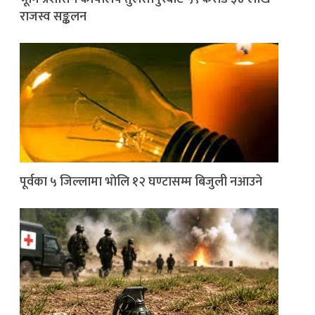
राजस्व सङ्कलन
पूर्वका ५ जिल्लामा भाेलि १२ घण्टासम्म बिजुली नआउने