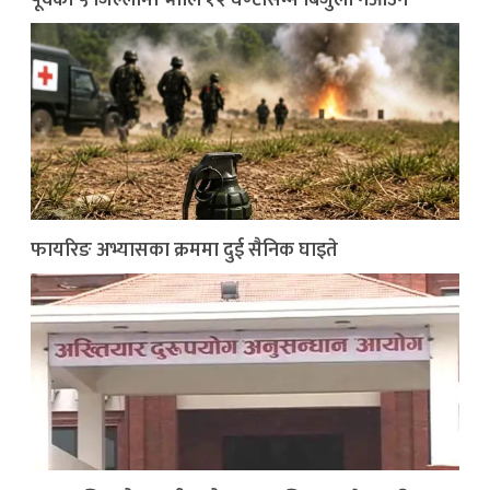
पूर्वका ५ जिल्लामा भाेलि १२ घण्टासम्म बिजुली नआउने
फायरिङ अभ्यासका क्रममा दुई सैनिक घाइते