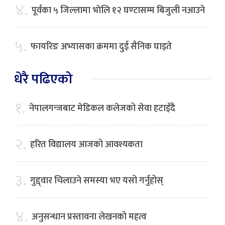
४.
पूर्वका ५ जिल्लामा भाेलि १२ घण्टासम्म बिजुली नआउने
५.
फायरिङ अभ्यासका क्रममा दुई सैनिक घाइते
धेरै पढिएको
१.
नेपालगन्जबाट मेडिकल कलेजको सेवा हटाइँदै
२.
हरित विद्यालय आजको आवश्यकता
३.
गुद्द्वार चिलाउने समस्या भए यसो गर्नुहोस्
४.
अनुसन्धान प्रस्तावना लेखनको महत्व