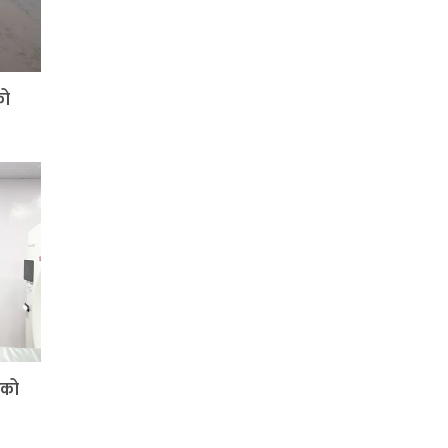
को
िको