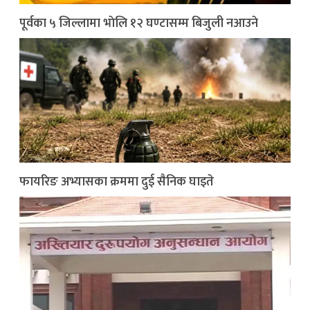
पूर्वका ५ जिल्लामा भाेलि १२ घण्टासम्म बिजुली नआउने
फायरिङ अभ्यासका क्रममा दुई सैनिक घाइते