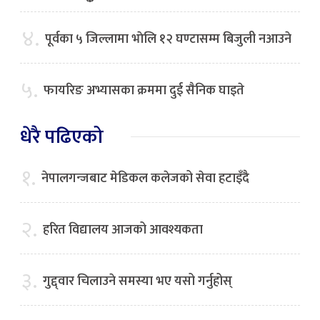
४.
पूर्वका ५ जिल्लामा भाेलि १२ घण्टासम्म बिजुली नआउने
५.
फायरिङ अभ्यासका क्रममा दुई सैनिक घाइते
धेरै पढिएको
१.
नेपालगन्जबाट मेडिकल कलेजको सेवा हटाइँदै
२.
हरित विद्यालय आजको आवश्यकता
३.
गुद्द्वार चिलाउने समस्या भए यसो गर्नुहोस्