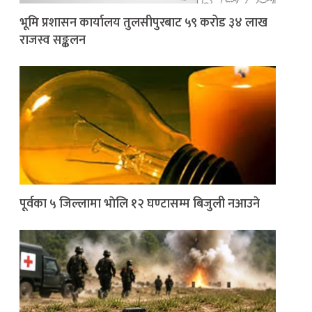
भूमि प्रशासन कार्यालय तुलसीपुरबाट ५९ करोड ३४ लाख
राजस्व सङ्कलन
पूर्वका ५ जिल्लामा भाेलि १२ घण्टासम्म बिजुली नआउने