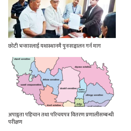
छोटी भन्सारलाई यथास्थानमै पुनःसञ्चालन गर्न माग
अपाङ्गता पहिचान तथा परिचयपत्र वितरण प्रणालीसम्बन्धी
परीक्षण