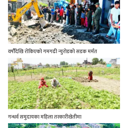
वर्षौँदेखि रोकिएको गमगढी न्युरोडको सडक मर्मत
गन्धर्व समुदायका महिला तरकारीखेतीमा