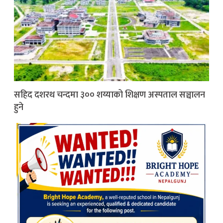
सहिद दशरथ चन्दमा ३०० शय्याको शिक्षण अस्पताल सञ्चालन
हुने