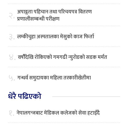
अपाङ्गता पहिचान तथा परिचयपत्र वितरण
२.
प्रणालीसम्बन्धी परीक्षण
३.
लम्कीचुहा अस्पतालका मेसुको काज फिर्ता
४.
वर्षौँदेखि रोकिएको गमगढी न्युरोडको सडक मर्मत
५.
गन्धर्व समुदायका महिला तरकारीखेतीमा
धेरै पढिएको
१.
नेपालगन्जबाट मेडिकल कलेजको सेवा हटाइँदै