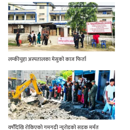
लम्कीचुहा अस्पतालका मेसुको काज फिर्ता
वर्षौँदेखि रोकिएको गमगढी न्युरोडको सडक मर्मत