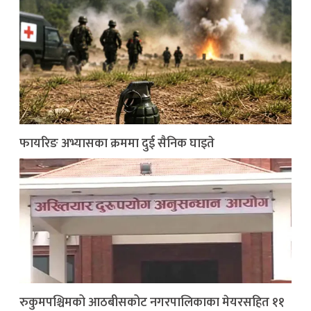
फायरिङ अभ्यासका क्रममा दुई सैनिक घाइते
रुकुमपश्चिमको आठबीसकोट नगरपालिकाका मेयरसहित ११