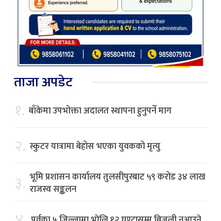
ताजा अपडेट
१.
बाँकेमा उपभोक्ता अदालत स्थापना हुनुपर्ने माग
२.
स्कुटर यात्रामा बेहोस भएका युवकको मृत्यु
भूमि प्रशासन कार्यालय तुलसीपुरबाट ५९ करोड ३४ लाख
३.
राजस्व सङ्कलन
४.
पूर्वका ५ जिल्लामा भाेलि १२ घण्टासम्म बिजुली नआउने