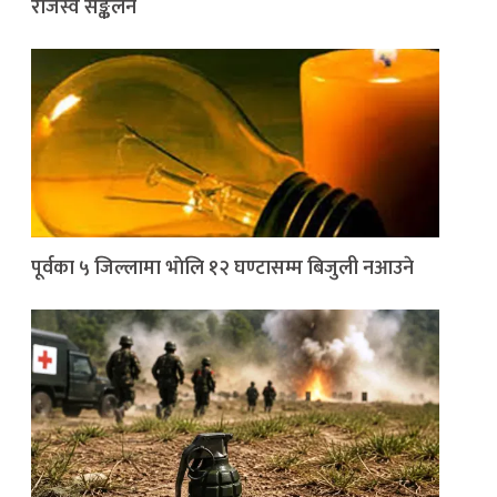
राजस्व सङ्कलन
पूर्वका ५ जिल्लामा भाेलि १२ घण्टासम्म बिजुली नआउने