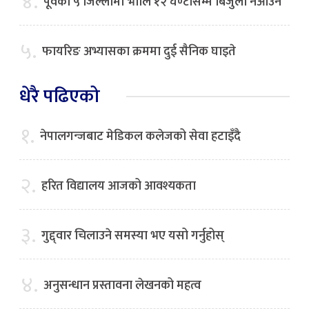
४.
पूर्वका ५ जिल्लामा भाेलि १२ घण्टासम्म बिजुली नआउने
५.
फायरिङ अभ्यासका क्रममा दुई सैनिक घाइते
धेरै पढिएको
१.
नेपालगन्जबाट मेडिकल कलेजको सेवा हटाइँदै
२.
हरित विद्यालय आजको आवश्यकता
३.
गुद्द्वार चिलाउने समस्या भए यसो गर्नुहोस्
४.
अनुसन्धान प्रस्तावना लेखनको महत्व