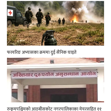
फायरिङ अभ्यासका क्रममा दुई सैनिक घाइते
रुकुमपश्चिमको आठबीसकोट नगरपालिकाका मेयरसहित ११