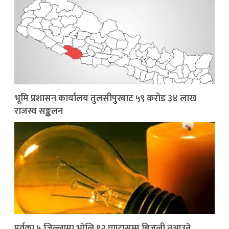
भूमि प्रशासन कार्यालय तुलसीपुरबाट ५९ करोड ३४ लाख
राजस्व सङ्कलन
पूर्वका ५ जिल्लामा भाेलि १२ घण्टासम्म बिजुली नआउने