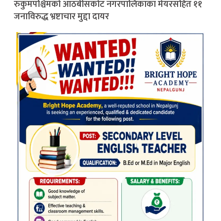
रुकुमपश्चिमको आठबीसकोट नगरपालिकाका मेयरसहित ११
जनाविरुद्ध भ्रष्टाचार मुद्दा दायर