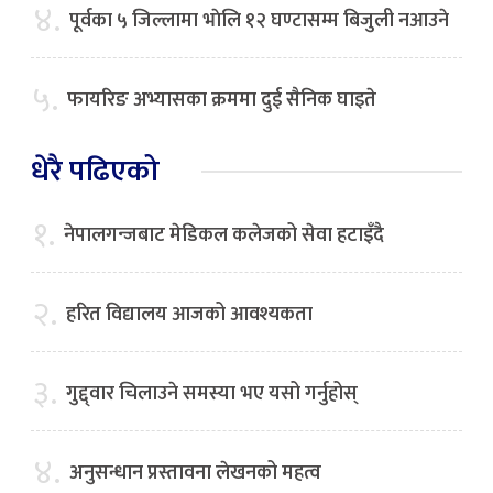
४.
पूर्वका ५ जिल्लामा भाेलि १२ घण्टासम्म बिजुली नआउने
५.
फायरिङ अभ्यासका क्रममा दुई सैनिक घाइते
धेरै पढिएको
१.
नेपालगन्जबाट मेडिकल कलेजको सेवा हटाइँदै
२.
हरित विद्यालय आजको आवश्यकता
३.
गुद्द्वार चिलाउने समस्या भए यसो गर्नुहोस्
४.
अनुसन्धान प्रस्तावना लेखनको महत्व