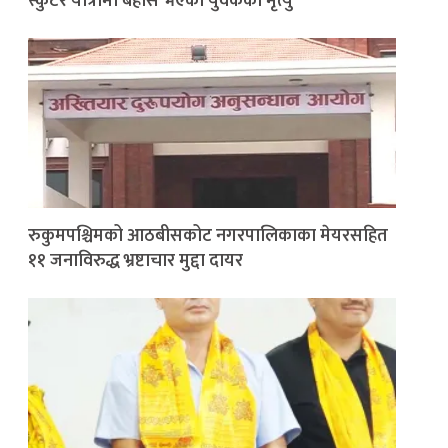
स्कुटर यात्रामा बेहोस भएका युवकको मृत्यु
रुकुमपश्चिमको आठबीसकोट नगरपालिकाका मेयरसहित
११ जनाविरुद्ध भ्रष्टाचार मुद्दा दायर