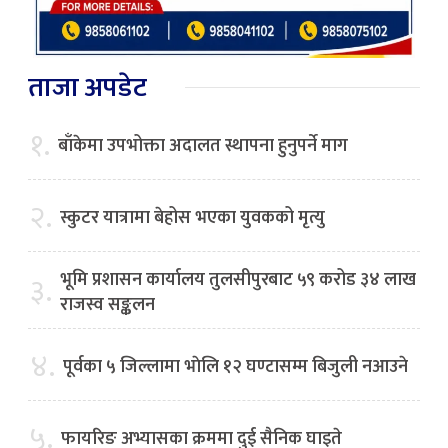
ताजा अपडेट
१.
बाँकेमा उपभोक्ता अदालत स्थापना हुनुपर्ने माग
२.
स्कुटर यात्रामा बेहोस भएका युवकको मृत्यु
भूमि प्रशासन कार्यालय तुलसीपुरबाट ५९ करोड ३४ लाख
३.
राजस्व सङ्कलन
४.
पूर्वका ५ जिल्लामा भाेलि १२ घण्टासम्म बिजुली नआउने
५.
फायरिङ अभ्यासका क्रममा दुई सैनिक घाइते