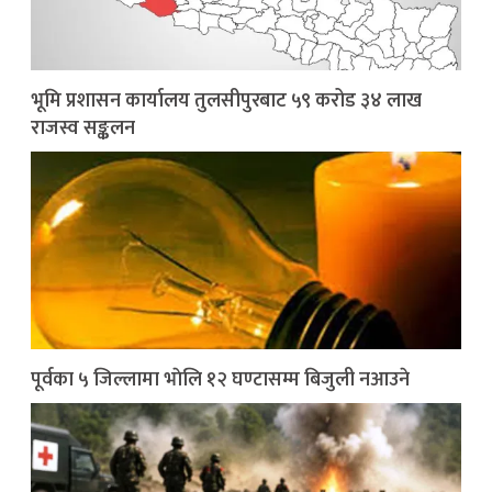
भूमि प्रशासन कार्यालय तुलसीपुरबाट ५९ करोड ३४ लाख
राजस्व सङ्कलन
पूर्वका ५ जिल्लामा भाेलि १२ घण्टासम्म बिजुली नआउने