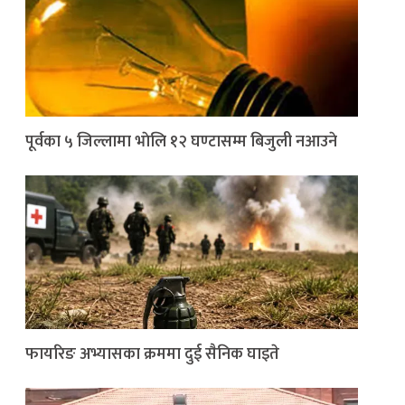
पूर्वका ५ जिल्लामा भाेलि १२ घण्टासम्म बिजुली नआउने
फायरिङ अभ्यासका क्रममा दुई सैनिक घाइते