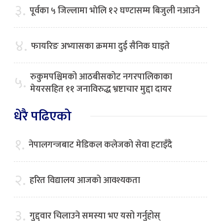
३.
पूर्वका ५ जिल्लामा भाेलि १२ घण्टासम्म बिजुली नआउने
४.
फायरिङ अभ्यासका क्रममा दुई सैनिक घाइते
रुकुमपश्चिमको आठबीसकोट नगरपालिकाका
५.
मेयरसहित ११ जनाविरुद्ध भ्रष्टाचार मुद्दा दायर
धेरै पढिएको
१.
नेपालगन्जबाट मेडिकल कलेजको सेवा हटाइँदै
२.
हरित विद्यालय आजको आवश्यकता
३.
गुद्द्वार चिलाउने समस्या भए यसो गर्नुहोस्