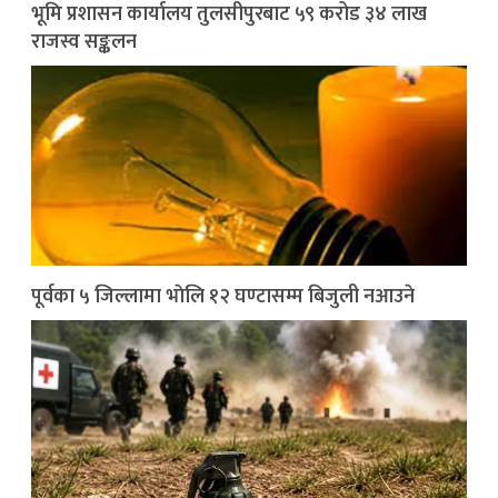
भूमि प्रशासन कार्यालय तुलसीपुरबाट ५९ करोड ३४ लाख
राजस्व सङ्कलन
पूर्वका ५ जिल्लामा भाेलि १२ घण्टासम्म बिजुली नआउने