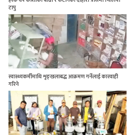
हरेक वर्ष कोशीको बाढी र कटानको दोहोरो त्रासमा चिलिया
टापु
स्वास्थ्यकर्मीमाथि शृङ्खलाबद्ध आक्रमण गर्नेलाई कारवाही
गरिने