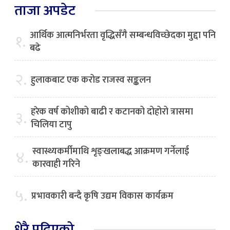
ताजा अपडेट
आर्थिक आत्मनिर्भरता वृद्धिसँगै सम्बन्धविच्छेदका मुद्दा पनि
१.
बढे
२.
हुलाकबाट एक करोड राजस्व सङ्कलन
हरेक वर्ष कोशीको बाढी र कटानको दोहोरो त्रासमा
३.
चिलिया टापु
स्वास्थ्यकर्मीमाथि शृङ्खलाबद्ध आक्रमण गर्नेलाई
४.
कारवाही गरिने
५.
प्रभावकारी बन्दै कृषि उद्यम विकास कार्यक्रम
धेरै पढिएको