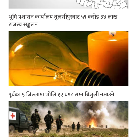
भूमि प्रशासन कार्यालय तुलसीपुरबाट ५९ करोड ३४ लाख
राजस्व सङ्कलन
पूर्वका ५ जिल्लामा भाेलि १२ घण्टासम्म बिजुली नआउने