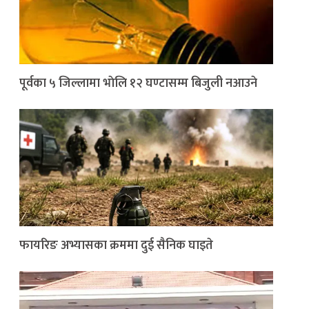
पूर्वका ५ जिल्लामा भाेलि १२ घण्टासम्म बिजुली नआउने
फायरिङ अभ्यासका क्रममा दुई सैनिक घाइते