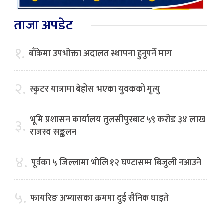
ताजा अपडेट
१.
बाँकेमा उपभोक्ता अदालत स्थापना हुनुपर्ने माग
२.
स्कुटर यात्रामा बेहोस भएका युवकको मृत्यु
भूमि प्रशासन कार्यालय तुलसीपुरबाट ५९ करोड ३४ लाख
३.
राजस्व सङ्कलन
४.
पूर्वका ५ जिल्लामा भाेलि १२ घण्टासम्म बिजुली नआउने
५.
फायरिङ अभ्यासका क्रममा दुई सैनिक घाइते