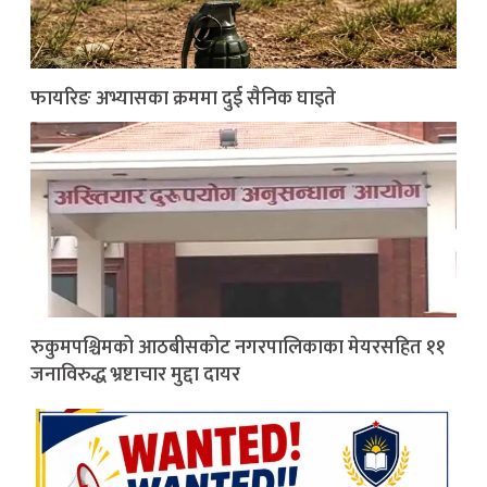
फायरिङ अभ्यासका क्रममा दुई सैनिक घाइते
रुकुमपश्चिमको आठबीसकोट नगरपालिकाका मेयरसहित ११
जनाविरुद्ध भ्रष्टाचार मुद्दा दायर