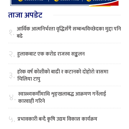
ताजा अपडेट
आर्थिक आत्मनिर्भरता वृद्धिसँगै सम्बन्धविच्छेदका मुद्दा पनि
१.
बढे
२.
हुलाकबाट एक करोड राजस्व सङ्कलन
हरेक वर्ष कोशीको बाढी र कटानको दोहोरो त्रासमा
३.
चिलिया टापु
स्वास्थ्यकर्मीमाथि शृङ्खलाबद्ध आक्रमण गर्नेलाई
४.
कारवाही गरिने
५.
प्रभावकारी बन्दै कृषि उद्यम विकास कार्यक्रम