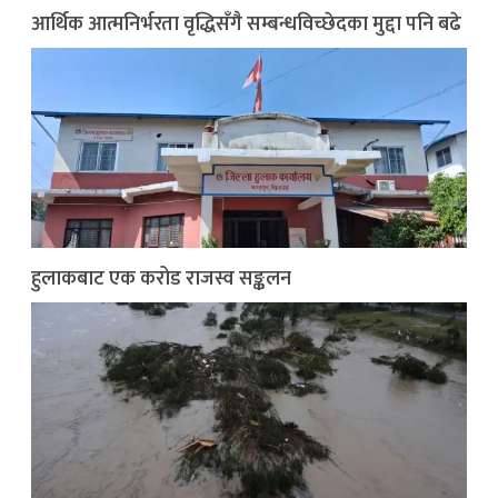
आर्थिक आत्मनिर्भरता वृद्धिसँगै सम्बन्धविच्छेदका मुद्दा पनि बढे
हुलाकबाट एक करोड राजस्व सङ्कलन