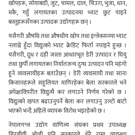
खोपहरू, सोयाबडी, जुट, चामल, दाल, चिउरा, भुजा, धान,
मकै, गहुँ लगायतका उत्पादनमा भ्याट छुट पाइने
बस्तुहरूसँगका उत्पादक उद्योगहरू छन् ।
यसैगरी औषधि तथा औषधीय खोप तथा इन्जेक्सनमा भ्याट
नलाग्ने हुँदा विद्युत्को भ्याट क्रेडिट फिर्ता नपाइने हुन्छ ।
यसैगरी, दूध र दही जस्ता आधारभूत डेरी उत्पादन र घियु
तथा छुर्पी लगायतका निर्यातजन्य दुग्ध उत्पादन पनि महंगो
हुने व्यवसायीहरू बताउँछन् । डेरी व्यवसायी तथा साना
किसानहरूले सहुलियत मागिरहेका बेला सरकारले भने
अपेक्षाविपरीत विद्युत्मै कर लगाउने निर्णय गरेको छ ।
विद्युत्को खपत बढाउनुपर्ने बेला कर लगाउनु उल्टो बाटो
भएको भन्दै अहिले व्यापक विरोध भइरहेको छ ।
नेपालगन्ज उद्योग वाणिज्य संघका प्रथम उपाध्यक्ष
चिरञ्जीवी ओली पनि सरकारले धेरै राम्रा व्यवस्था