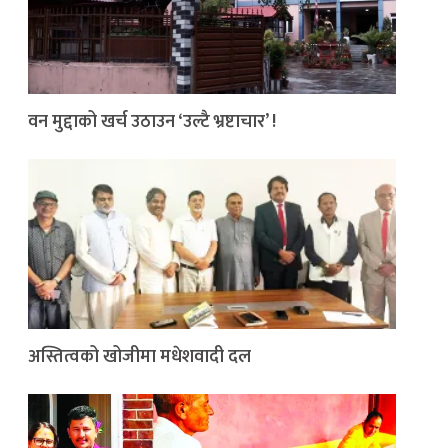
वन मुद्दाको खर्च उठाउन ‘उल्टै भ्रष्टाचार’ !
अस्तित्वको खोजीमा मधेशवादी दल