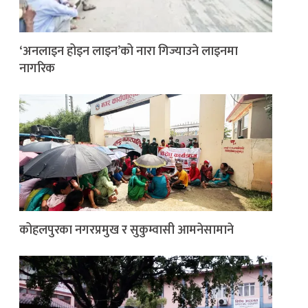
‘अनलाइन होइन लाइन’को नारा गिज्याउने लाइनमा
नागरिक
कोहलपुरका नगरप्रमुख र सुकुम्वासी आमनेसामाने