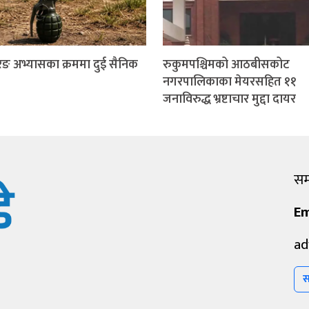
ङ अभ्यासका क्रममा दुई सैनिक
रुकुमपश्चिमको आठबीसकोट
नगरपालिकाका मेयरसहित ११
जनाविरुद्ध भ्रष्टाचार मुद्दा दायर
सम्
Em
ad
स