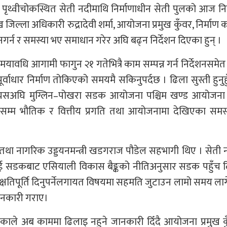
रा पृथ्वीचोकस्थित सेती नदीमाथि निर्माणाधीन सेती पुलको आज नि
 जिल्ला अधिकारी रुद्रादेवी शर्मा, आयोजना प्रमुख कुँवर, निर्माण क
गर्न र समस्या भए समाधान गरेर अघि बढ्न निर्देशन दिएका हुन् ।
ावधि आगामी फागुन २१ गतेभित्रै काम सम्पन्न गर्न निर्देशनसमेत
वाधार निर्माण तोकिएको समयमै सकिनुपर्दछ । ढिला सुस्ती हुनुहु
”यसअघि मुग्लिन–पोखरा सडक आयोजना पश्चिम खण्ड आयोजना प
ालसम्म भौतिक र वित्तीय प्रगति तथा आयोजनामा देखिएका समस्
यटन तथा नागरिक उड्डयनमन्त्री खडगराज पौडेल सहभागी थिए । सेती
ाई सडकबाट एसियाली विकास बैङ्कको नीतिअनुसार सडक पहुँच दिन
क्षतिपूर्ति दिनुपर्नेलगायत विषयमा सहमति जुटाउन लामो समय ला
ानकारी गराए।
सकेकाले अब काममा ढिलाइ नहुने जानकारी दिँदै आयोजना प्रमुख क