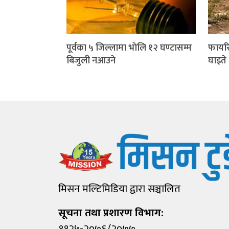
पूर्वका ५ जिल्लामा भाेलि १२ घण्टासम्म
फायरि
बिजुली नआउने
घाइते
मिसन मल्टिमिडिया द्वारा सञ्चालित
सूचना तथा प्रशारण विभाग:
११२५-२०७६/२०७७