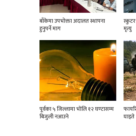
बाँकेमा उपभोक्ता अदालत स्थापना
स्कुट
हुनुपर्ने माग
मृत्यु
पूर्वका ५ जिल्लामा भाेलि १२ घण्टासम्म
फायरि
बिजुली नआउने
घाइते