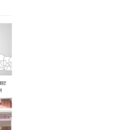
बाट
न