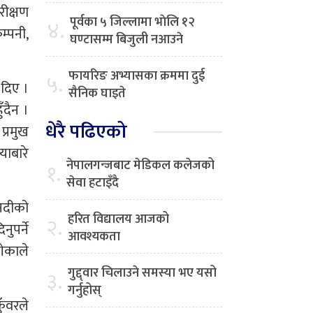
रीक्षण
पूर्वका ५ जिल्लामा भाेलि १२
४.
म्पनी,
घण्टासम्म बिजुली नआउने
फायरिङ अभ्यासका क्रममा दुई
५.
 दिए ।
सैनिक घाइते
ँदैन ।
धेरै पढिएको
्रमुख
याबारे
नेपालगन्जबाट मेडिकल कलेजको
१.
सेवा हटाइँदै
 नदीको
हरित विद्यालय आजको
२.
ुपर्ने
आवश्यकता
गेकाले
गुद्द्वार चिलाउने समस्या भए यसो
३.
गर्नुहोस्
ुँवरले