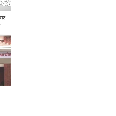
बाट
न