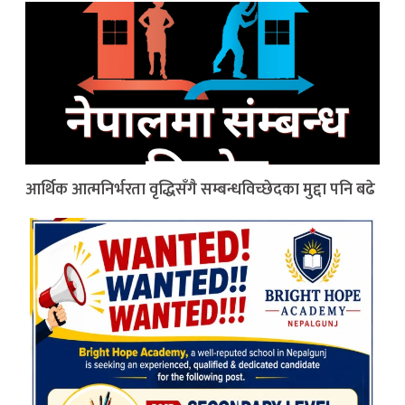
आर्थिक आत्मनिर्भरता वृद्धिसँगै सम्बन्धविच्छेदका मुद्दा पनि बढे