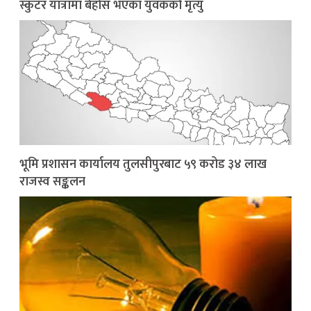
स्कुटर यात्रामा बेहोस भएका युवकको मृत्यु
भूमि प्रशासन कार्यालय तुलसीपुरबाट ५९ करोड ३४ लाख
राजस्व सङ्कलन