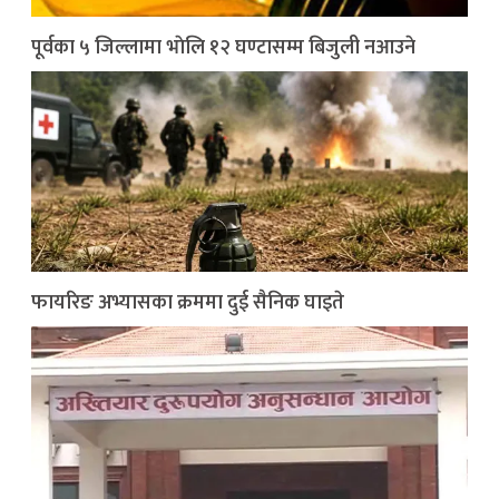
पूर्वका ५ जिल्लामा भाेलि १२ घण्टासम्म बिजुली नआउने
फायरिङ अभ्यासका क्रममा दुई सैनिक घाइते