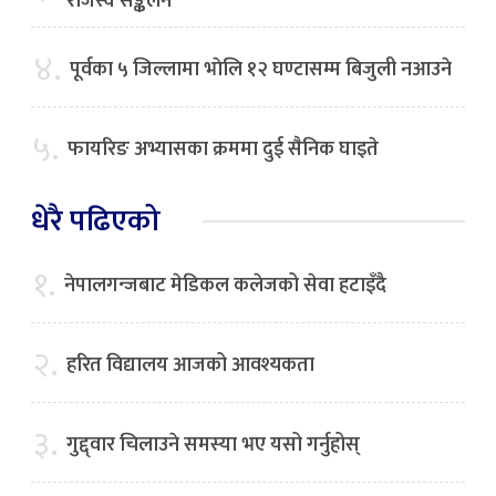
राजस्व सङ्कलन
४.
पूर्वका ५ जिल्लामा भाेलि १२ घण्टासम्म बिजुली नआउने
५.
फायरिङ अभ्यासका क्रममा दुई सैनिक घाइते
धेरै पढिएको
१.
नेपालगन्जबाट मेडिकल कलेजको सेवा हटाइँदै
२.
हरित विद्यालय आजको आवश्यकता
३.
गुद्द्वार चिलाउने समस्या भए यसो गर्नुहोस्