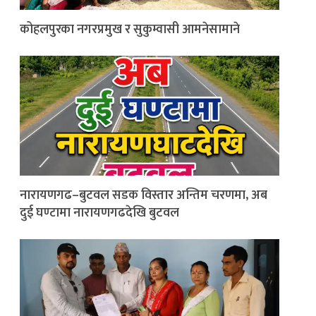
कोहलपुरका नगरप्रमुख र सुकुम्वासी आमनेसामाने
नारायणगढ–बुटवल सडक विस्तार अन्तिम चरणमा, अब
दुई घण्टामा नारायणगढदेखि बुटवल