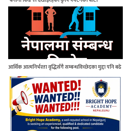
‘बनाना किङ’ले देखाइरहेको कृषि पर्यटनको बाटो
आर्थिक आत्मनिर्भरता वृद्धिसँगै सम्बन्धविच्छेदका मुद्दा पनि बढे