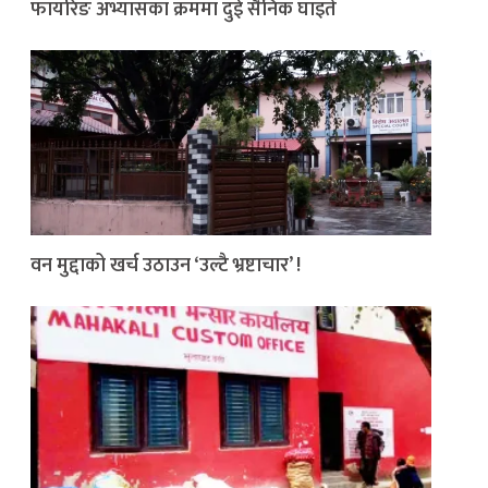
फायरिङ अभ्यासका क्रममा दुई सैनिक घाइते
वन मुद्दाको खर्च उठाउन ‘उल्टै भ्रष्टाचार’ !