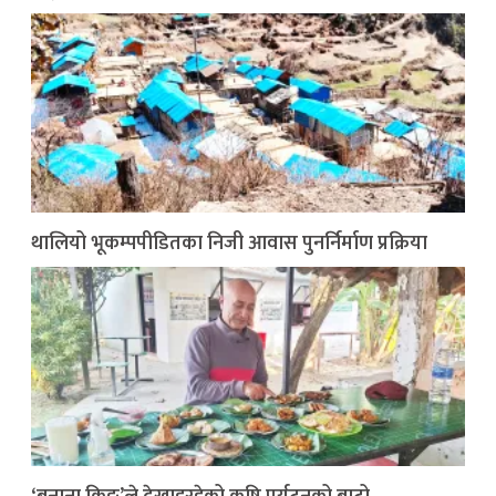
थालियो भूकम्पपीडितका निजी आवास पुनर्निर्माण प्रक्रिया