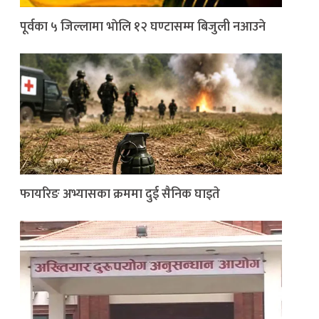
पूर्वका ५ जिल्लामा भाेलि १२ घण्टासम्म बिजुली नआउने
फायरिङ अभ्यासका क्रममा दुई सैनिक घाइते