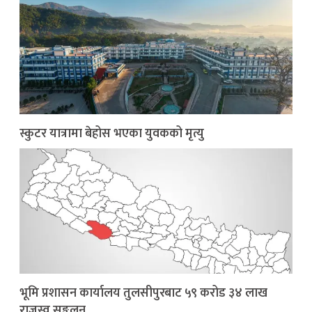
स्कुटर यात्रामा बेहोस भएका युवकको मृत्यु
भूमि प्रशासन कार्यालय तुलसीपुरबाट ५९ करोड ३४ लाख
राजस्व सङ्कलन