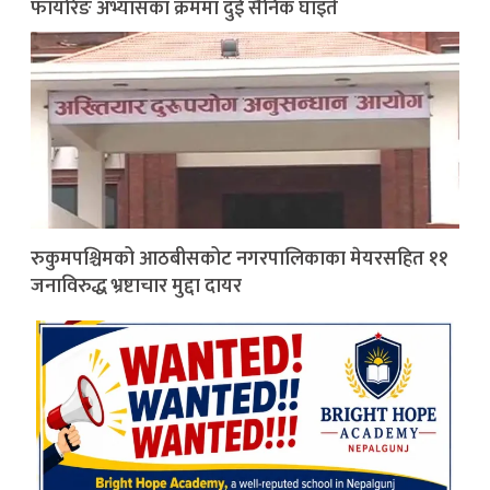
फायरिङ अभ्यासका क्रममा दुई सैनिक घाइते
रुकुमपश्चिमको आठबीसकोट नगरपालिकाका मेयरसहित ११
जनाविरुद्ध भ्रष्टाचार मुद्दा दायर