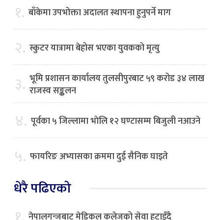
१.
बाँकेमा उपभोक्ता अदालत स्थापना हुनुपर्ने माग
२.
स्कुटर यात्रामा बेहोस भएका युवकको मृत्यु
भूमि प्रशासन कार्यालय तुलसीपुरबाट ५९ करोड ३४ लाख
३.
राजस्व सङ्कलन
४.
पूर्वका ५ जिल्लामा भाेलि १२ घण्टासम्म बिजुली नआउने
५.
फायरिङ अभ्यासका क्रममा दुई सैनिक घाइते
धेरै पढिएको
१.
नेपालगन्जबाट मेडिकल कलेजको सेवा हटाइँदै