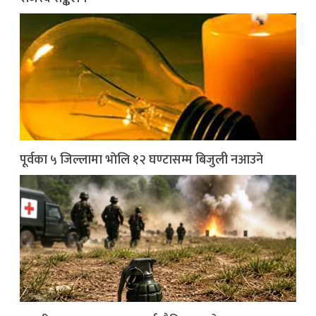
पूर्वका ५ जिल्लामा भाेलि १२ घण्टासम्म बिजुली नआउने