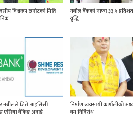
वसीय विश्वकप छनोटको मिति
नबील बैंकको नाफा ३३.५ प्रतिशत
जनिक
वृद्धि
र नबीलले जिते आइसिसी
निर्माण व्यवसायी कर्णालीको अध्य
िङ एसिया बैंकिङ अवार्ड
बम निर्विरोध