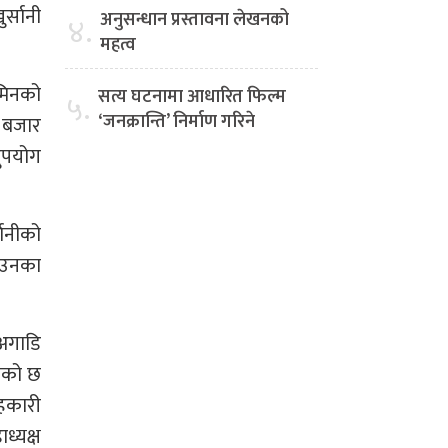
र्सानी
अनुसन्धान प्रस्तावना लेखनको
४.
महत्व
जमिनको
सत्य घटनामा आधारित फिल्म
५.
‘जनक्रान्ति’ निर्माण गरिने
र बजार
दुपयोग
सानीको
गाउनका
अगाडि
ेको छ
सहकारी
्यक्ष