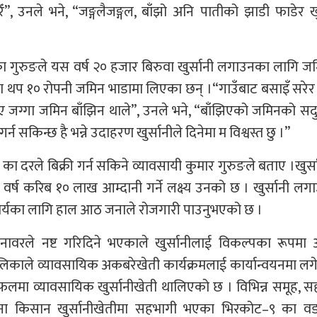
 गरेँ”, उनले भने, “जङ्गलैजङ्गल, बाँझो अनि पातीको झाडी फाडेर खु
ा गुरुङले यस वर्ष २० हजार बिरुवा खुर्सानी लगाउनका लागि 
ा थप १० रोपनी जमिन भाडामा लिएका छन् ।“गाउँबाट बसाइँ सरे
दै गए जग्गा जमिन बाँझिन थाले”, उनले भने, “बाँझिएको जमिनको स
र्न सकिन्छ है भन्ने उदाहरण खुर्सानीले दिनेमा म विश्वस्त छु ।”
० का दरले बिक्री गर्न सकिने व्यावसायी कुमार गुरुङले बताए ।खुर्
 वर्ष करिब १० लाख आम्दानी गर्ने लक्ष्य उनको छ । खुर्सानी ल
कार्यका लागि हाल आठ जनाले रोजगारी पाउनुभएको छ ।
नावरले नष्ट गरिदिने भएकाले खुर्सानीलाई विकल्पका रूपमा 
काले व्यावसायिक अकबरेखेती कार्यक्रमलाई कार्यान्वयनमा लग
ेत्रफलमा व्यावसायिक खुर्सानीखेती थालिएको छ । विभिन्न समूह, 
ना किसान खुर्सानीखेतीमा सहभागी भएका भिरकोट–९ का वडाध