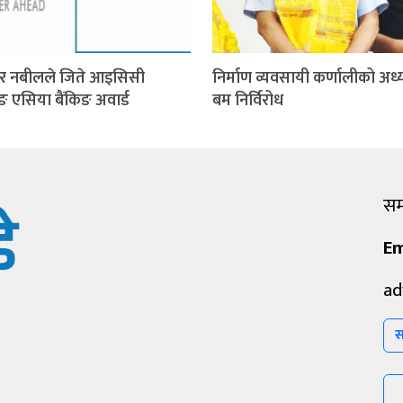
र नबीलले जिते आइसिसी
निर्माण व्यवसायी कर्णालीको अध्य
िङ एसिया बैंकिङ अवार्ड
बम निर्विरोध
सम्
Em
ad
स