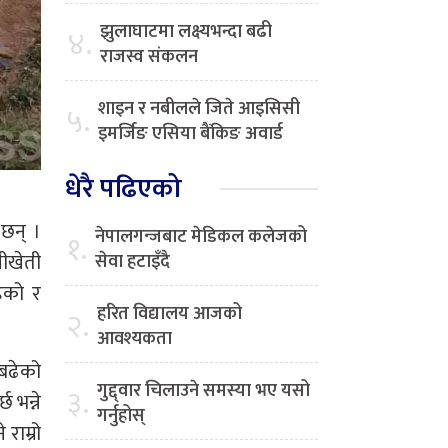
झुलाघाटमा लक्ष्यभन्दा बढी
४.
राजस्व संकलन
शाइन र नबीलले जिते आइसिसी
५.
इमर्जिङ एसिया बैंकिङ अवार्ड
धेरै पढिएको
 छन् ।
नेपालगन्जबाट मेडिकल कलेजको
१.
नीखेती
सेवा हटाइँदै
ेको र
हरित विद्यालय आजको
२.
आवश्यकता
 बढेको
गुद्द्वार चिलाउने समस्या भए यसो
३.
 भन्ने
गर्नुहोस्
राम्रो