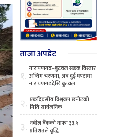
ताजा अपडेट
नारायणगढ–बुटवल सडक विस्तार
१.
अन्तिम चरणमा, अब दुई घण्टामा
नारायणगढदेखि बुटवल
एकदिवसीय विश्वकप छनोटको
२.
मिति सार्वजनिक
नबील बैंकको नाफा ३३.५
३.
प्रतिशतले वृद्धि