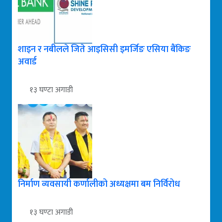
शाइन र नबीलले जिते आइसिसी इमर्जिङ एसिया बैंकिङ
अवार्ड
१३ घण्टा अगाडी
निर्माण व्यवसायी कर्णालीको अध्यक्षमा बम निर्विरोध
१३ घण्टा अगाडी