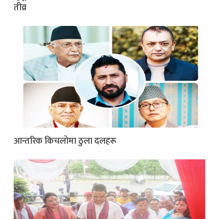
तीव्र
आन्तरिक किचलोमा ठुला दलहरू