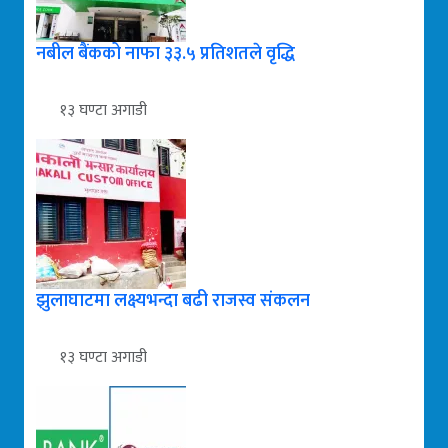
नबील बैंकको नाफा ३३.५ प्रतिशतले वृद्धि
१३ घण्टा अगाडी
झुलाघाटमा लक्ष्यभन्दा बढी राजस्व संकलन
१३ घण्टा अगाडी