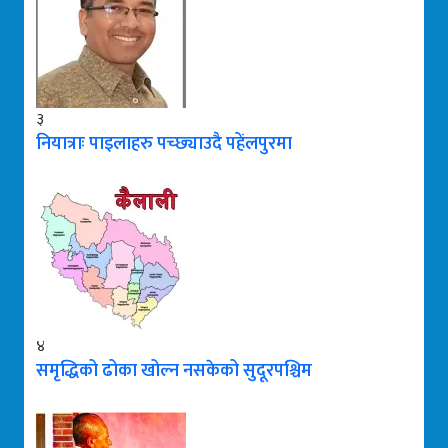
३
नियात्राः पाइलाहरु पच्छ्याउदै पहेंलपुरमा
४
समृद्धिको ढोका खोल्न नसकेको सुदूरपश्चिम