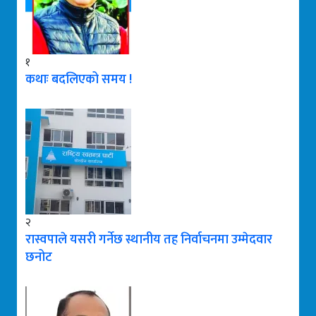
१
कथाः बदलिएको समय !
२
रास्वपाले यसरी गर्नेछ स्थानीय तह निर्वाचनमा उम्मेदवार
छनोट