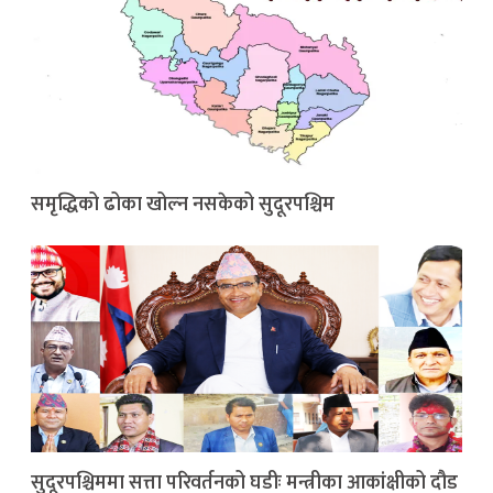
समृद्धिको ढोका खोल्न नसकेको सुदूरपश्चिम
सुदूरपश्चिममा सत्ता परिवर्तनको घडीः मन्त्रीका आकांक्षीको दौड