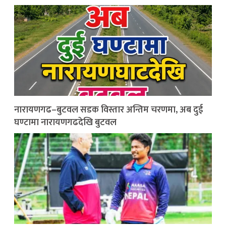
नारायणगढ–बुटवल सडक विस्तार अन्तिम चरणमा, अब दुई
घण्टामा नारायणगढदेखि बुटवल