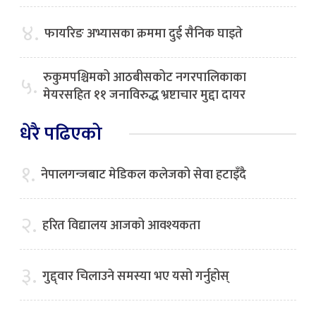
४.
फायरिङ अभ्यासका क्रममा दुई सैनिक घाइते
रुकुमपश्चिमको आठबीसकोट नगरपालिकाका
५.
मेयरसहित ११ जनाविरुद्ध भ्रष्टाचार मुद्दा दायर
धेरै पढिएको
१.
नेपालगन्जबाट मेडिकल कलेजको सेवा हटाइँदै
२.
हरित विद्यालय आजको आवश्यकता
३.
गुद्द्वार चिलाउने समस्या भए यसो गर्नुहोस्