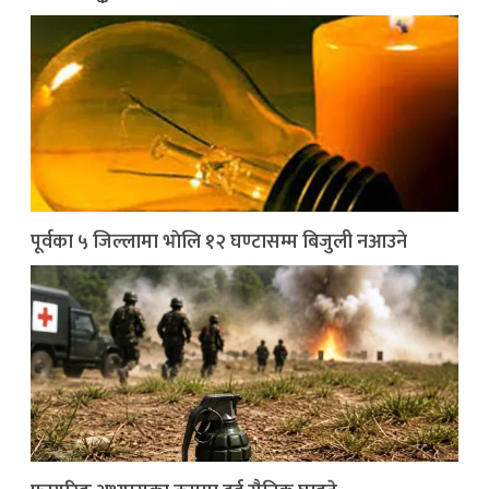
पूर्वका ५ जिल्लामा भाेलि १२ घण्टासम्म बिजुली नआउने