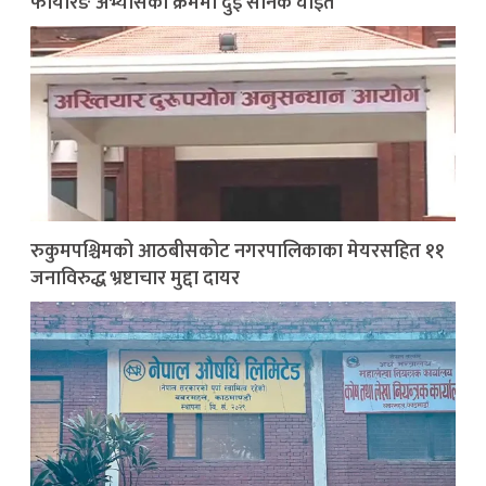
फायरिङ अभ्यासका क्रममा दुई सैनिक घाइते
रुकुमपश्चिमको आठबीसकोट नगरपालिकाका मेयरसहित ११
जनाविरुद्ध भ्रष्टाचार मुद्दा दायर