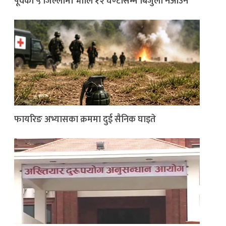
पूर्वका ५ जिल्लामा भाेलि १२ घण्टासम्म बिजुली नआउने
फायरिङ अभ्यासका क्रममा दुई सैनिक घाइते