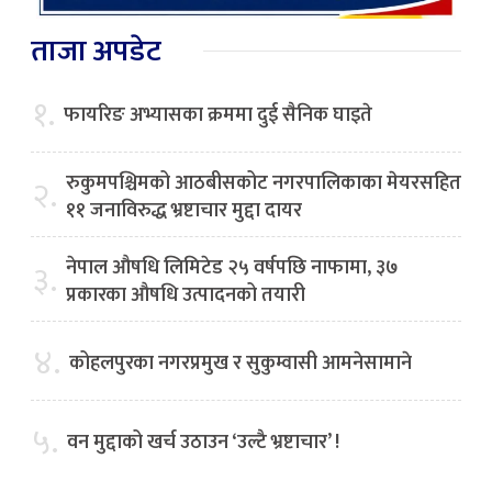
ताजा अपडेट
१.
फायरिङ अभ्यासका क्रममा दुई सैनिक घाइते
रुकुमपश्चिमको आठबीसकोट नगरपालिकाका मेयरसहित
२.
११ जनाविरुद्ध भ्रष्टाचार मुद्दा दायर
नेपाल औषधि लिमिटेड २५ वर्षपछि नाफामा, ३७
३.
प्रकारका औषधि उत्पादनको तयारी
४.
कोहलपुरका नगरप्रमुख र सुकुम्वासी आमनेसामाने
५.
वन मुद्दाको खर्च उठाउन ‘उल्टै भ्रष्टाचार’ !