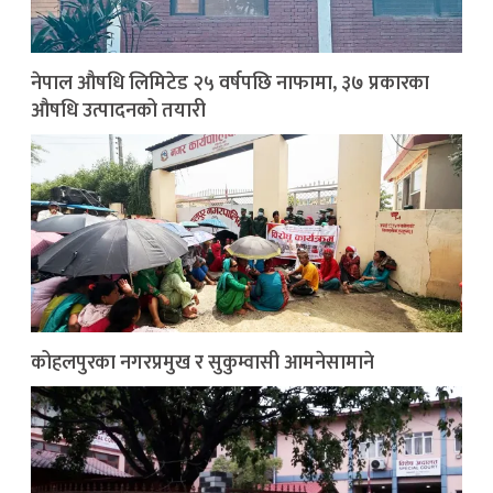
नेपाल औषधि लिमिटेड २५ वर्षपछि नाफामा, ३७ प्रकारका
औषधि उत्पादनको तयारी
कोहलपुरका नगरप्रमुख र सुकुम्वासी आमनेसामाने