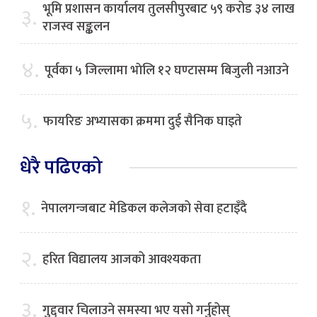
भूमि प्रशासन कार्यालय तुलसीपुरबाट ५९ करोड ३४ लाख
३.
राजस्व सङ्कलन
४.
पूर्वका ५ जिल्लामा भाेलि १२ घण्टासम्म बिजुली नआउने
५.
फायरिङ अभ्यासका क्रममा दुई सैनिक घाइते
धेरै पढिएको
१.
नेपालगन्जबाट मेडिकल कलेजको सेवा हटाइँदै
२.
हरित विद्यालय आजको आवश्यकता
३.
गुद्द्वार चिलाउने समस्या भए यसो गर्नुहोस्