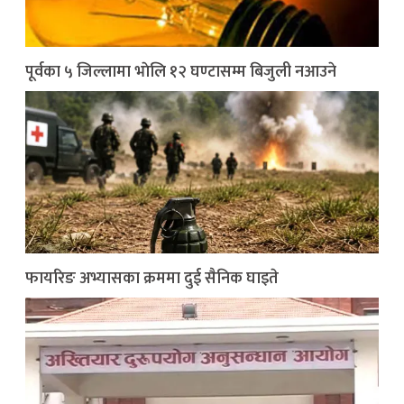
पूर्वका ५ जिल्लामा भाेलि १२ घण्टासम्म बिजुली नआउने
फायरिङ अभ्यासका क्रममा दुई सैनिक घाइते