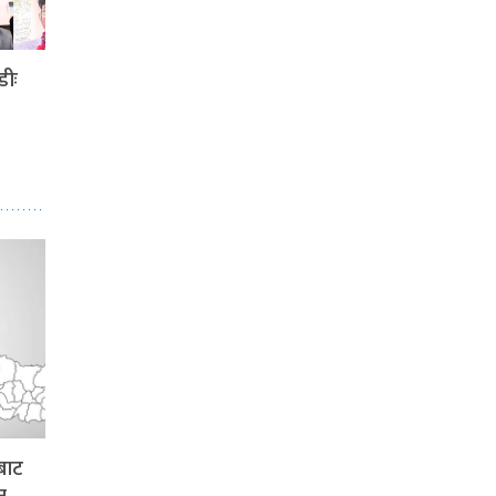
डीः
बाट