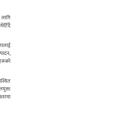
ा लागि
ेटिँदै
कतालाई
्पादन,
ीहरूको
वस्थित
लयुक्त
्तरमा