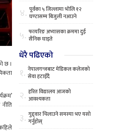
पूर्वका ५ जिल्लामा भाेलि १२
४.
घण्टासम्म बिजुली नआउने
फायरिङ अभ्यासका क्रममा दुई
५.
सैनिक घाइते
धेरै पढिएको
को छ ।
नेपालगन्जबाट मेडिकल कलेजको
१.
थमिकता
सेवा हटाइँदै
हरित विद्यालय आजको
२.
्यक्रम’
आवश्यकता
े नीति
गुद्द्वार चिलाउने समस्या भए यसो
३.
गर्नुहोस्
 कहिले