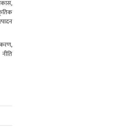
विकास,
ाकृतिक
त्पादन
तीकरण,
 नीति