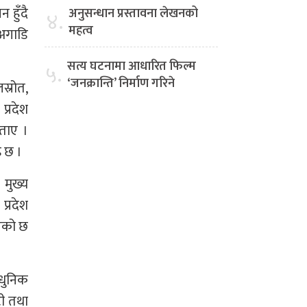
 हुँदै
अनुसन्धान प्रस्तावना लेखनको
४.
महत्व
 अगाडि
सत्य घटनामा आधारित फिल्म
५.
‘जनक्रान्ति’ निर्माण गरिने
स्रोत,
प्रदेश
बताए ।
इ छ ।
 मुख्य
प्रदेश
इएको छ
आधुनिक
टी तथा