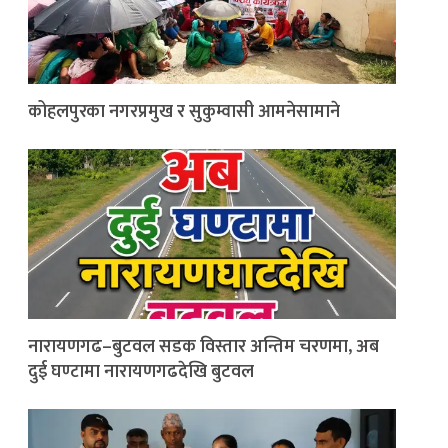
कोहलपुरका नगरप्रमुख र सुकुम्वासी आमनेसामाने
नारायणगढ–बुटवल सडक विस्तार अन्तिम चरणमा, अब
दुई घण्टामा नारायणगढदेखि बुटवल