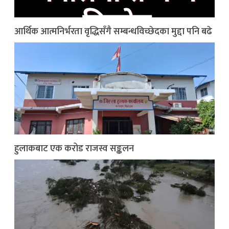
आर्थिक आत्मनिर्भरता वृद्धिसँगै सम्बन्धविच्छेदका मुद्दा पनि बढे
हुलाकबाट एक करोड राजस्व सङ्कलन