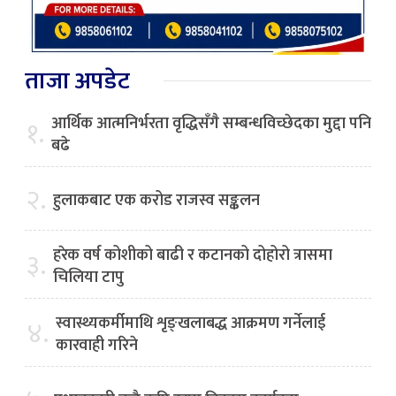
ताजा अपडेट
आर्थिक आत्मनिर्भरता वृद्धिसँगै सम्बन्धविच्छेदका मुद्दा पनि
१.
बढे
२.
हुलाकबाट एक करोड राजस्व सङ्कलन
हरेक वर्ष कोशीको बाढी र कटानको दोहोरो त्रासमा
३.
चिलिया टापु
स्वास्थ्यकर्मीमाथि शृङ्खलाबद्ध आक्रमण गर्नेलाई
४.
कारवाही गरिने